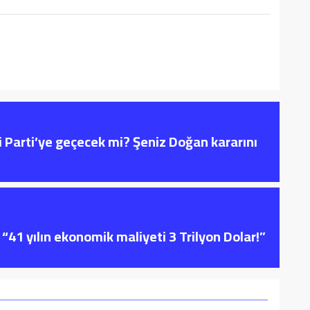
i Parti’ye geçecek mi? Şeniz Doğan kararını
“41 yılın ekonomik maliyeti 3 Trilyon Dolar!”