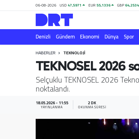
06-08-2026
USD
47,5971
EUR
55,1336
GBP
64,253
Denizli
Hava Durumu
Denizli
Gündem
Ekonomi
Dünya
Spor
Gündem
Trafik Durumu
HABERLER
TEKNOLOJI
Ekonomi
Puan Durumu ve Fikstür
TEKNOSEL 2026 so
Dünya
Tüm Manşetler
Selçuklu TEKNOSEL 2026 Teknoloji 
noktalandı.
Spor
Son Dakika Haberleri
Magazin
Haber Arşivi
18.05.2026 - 11:55
2 DK
YAYINLANMA
OKUNMA SÜRESI
Teknoloji
Yaşam