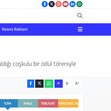
Resmi Reklam
dığı coşkulu bir ödül töreniyle
-
+
A
A