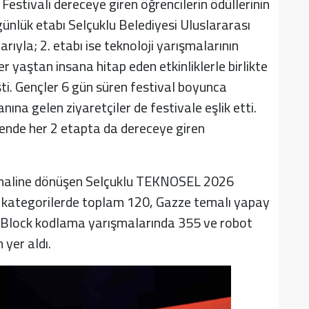
stivali dereceye giren öğrencilerin ödüllerinin
 günlük etabı Selçuklu Belediyesi Uluslararası
ıyla; 2. etabı ise teknoloji yarışmalarının
r yaştan insana hitap eden etkinliklerle birlikte
i. Gençler 6 gün süren festival boyunca
anına gelen ziyaretçiler de festivale eşlik etti.
ende her 2 etapta da dereceye giren
val haline dönüşen Selçuklu TEKNOSEL 2026
el kategorilerde toplam 120, Gazze temalı yapay
 mBlock kodlama yarışmalarında 355 ve robot
yer aldı.