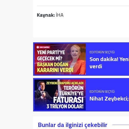
Kaynak:
İHA
EDITÖRÜN SEÇTIĞI
Son dakika! Yen
verdi
EDITÖRÜN SEÇTIĞI
Nihat Zeybekci; 
Bunlar da ilginizi çekebilir