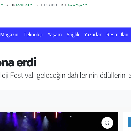
4
ALTIN
6518.23
BİST
13.703
BTC
64.475,47
Magazin
Teknoloji
Yaşam
Sağlık
Yazarlar
Resmi İlan
na erdi
Festivali geleceğin dahilerinin ödüllerini al