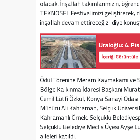
olacak. İnşallah takımlarımızın, öğrenci
TEKNOSEL Festivalimizi geliştirerek, d
inşallah devam ettireceğiz" diye konuş
Uraloğlu: 4. P
İçeriği Görüntüle
Ödül Törenine Meram Kaymakamı ve S
Bölge Kalkınma İdaresi Başkanı Mura
Cemil Lütfi Özkul, Konya Sanayi Odas
Müdürü Ali Kahraman, Selçuk Üniversit
Kahramanlı Örnek, Selçuklu Belediyes
Selçuklu Belediye Meclis Üyesi Ayşe L
aileleri katıldı.