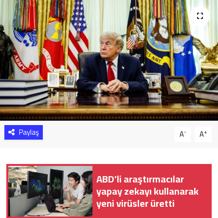
Sağlık
Yazarlar
Resmi İlan
Resmi Reklam
Paylaş
-
+
A
A
ABD'li araştırmacılar
yapay zekayı kullanarak
yeni virüsler üretti