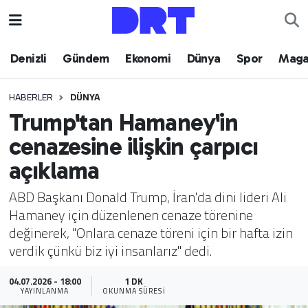
Denizli
Hava Durumu
Denizli
Gündem
Ekonomi
Dünya
Spor
Maga
Gündem
Trafik Durumu
HABERLER
DÜNYA
Trump'tan Hamaney'in
Ekonomi
Puan Durumu ve Fikstür
cenazesine ilişkin çarpıcı
Dünya
Tüm Manşetler
açıklama
Spor
Son Dakika Haberleri
ABD Başkanı Donald Trump, İran'da dini lideri Ali
Hamaney için düzenlenen cenaze törenine
Magazin
Haber Arşivi
değinerek, "Onlara cenaze töreni için bir hafta izin
verdik çünkü biz iyi insanlarız" dedi.
Teknoloji
04.07.2026 - 18:00
1 DK
YAYINLANMA
OKUNMA SÜRESI
Yaşam