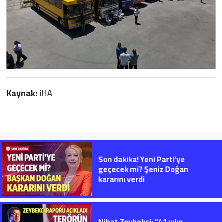
Kaynak:
iHA
Son dakika! Yeni Parti’ye
geçecek mi? Şeniz Doğan
kararını verdi
Nihat Zeybekci; “41 yılın