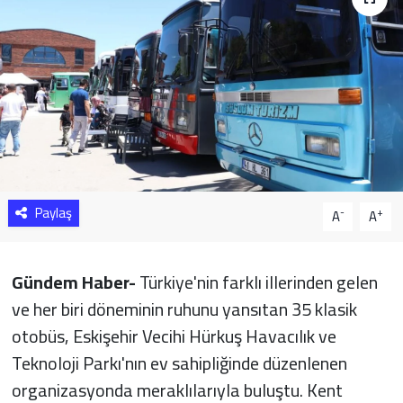
Sağlık
Yazarlar
Resmi İlan
Resmi Reklam
Paylaş
-
+
A
A
Gündem Haber-
Türkiye'nin farklı illerinden gelen
ve her biri döneminin ruhunu yansıtan 35 klasik
otobüs, Eskişehir Vecihi Hürkuş Havacılık ve
Teknoloji Parkı'nın ev sahipliğinde düzenlenen
organizasyonda meraklılarıyla buluştu. Kent