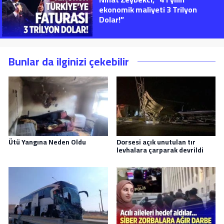
ekonomik maliyeti 3 Trilyon
Dolar!”
Bunlar da ilginizi çekebilir
Ütü Yangına Neden Oldu
Dorsesi açık unutulan tır
levhalara çarparak devrildi