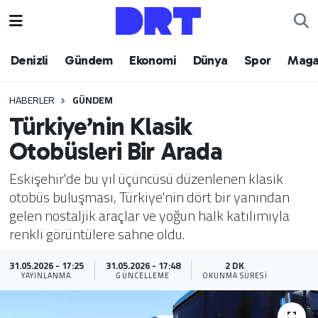
Denizli
Hava Durumu
Denizli
Gündem
Ekonomi
Dünya
Spor
Maga
Gündem
Trafik Durumu
HABERLER
GÜNDEM
Türkiye’nin Klasik
Ekonomi
Puan Durumu ve Fikstür
Otobüsleri Bir Arada
Dünya
Tüm Manşetler
Eskişehir'de bu yıl üçüncüsü düzenlenen klasik
otobüs buluşması, Türkiye'nin dört bir yanından
Spor
Son Dakika Haberleri
gelen nostaljik araçlar ve yoğun halk katılımıyla
renkli görüntülere sahne oldu.
Magazin
Haber Arşivi
31.05.2026 - 17:25
31.05.2026 - 17:48
2 DK
Teknoloji
YAYINLANMA
GÜNCELLEME
OKUNMA SÜRESI
Yaşam