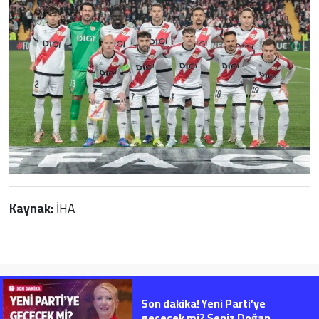
Kaynak:
İHA
Son dakika! Yeni Parti’ye
geçecek mi? Şeniz Doğan