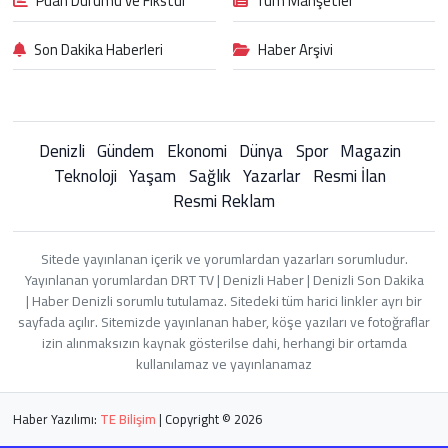
Puan Durumu ve Fikstür
Tüm Manşetler
Son Dakika Haberleri
Haber Arşivi
Denizli
Gündem
Ekonomi
Dünya
Spor
Magazin
Teknoloji
Yaşam
Sağlık
Yazarlar
Resmi İlan
Resmi Reklam
Sitede yayınlanan içerik ve yorumlardan yazarları sorumludur.
Yayınlanan yorumlardan DRT TV | Denizli Haber | Denizli Son Dakika
| Haber Denizli sorumlu tutulamaz. Sitedeki tüm harici linkler ayrı bir
sayfada açılır. Sitemizde yayınlanan haber, köşe yazıları ve fotoğraflar
izin alınmaksızın kaynak gösterilse dahi, herhangi bir ortamda
kullanılamaz ve yayınlanamaz
Haber Yazılımı:
TE Bilişim
| Copyright © 2026