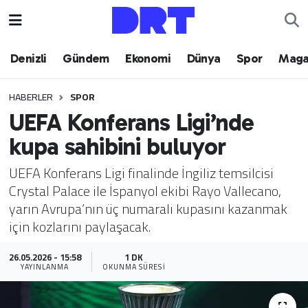
Denizli
Hava Durumu
Denizli
Gündem
Ekonomi
Dünya
Spor
Maga
Gündem
Trafik Durumu
HABERLER
SPOR
UEFA Konferans Ligi’nde
Ekonomi
Puan Durumu ve Fikstür
kupa sahibini buluyor
Dünya
Tüm Manşetler
UEFA Konferans Ligi finalinde İngiliz temsilcisi
Crystal Palace ile İspanyol ekibi Rayo Vallecano,
Spor
Son Dakika Haberleri
yarın Avrupa’nın üç numaralı kupasını kazanmak
için kozlarını paylaşacak.
Magazin
Haber Arşivi
26.05.2026 - 15:58
1 DK
Teknoloji
YAYINLANMA
OKUNMA SÜRESI
Yaşam