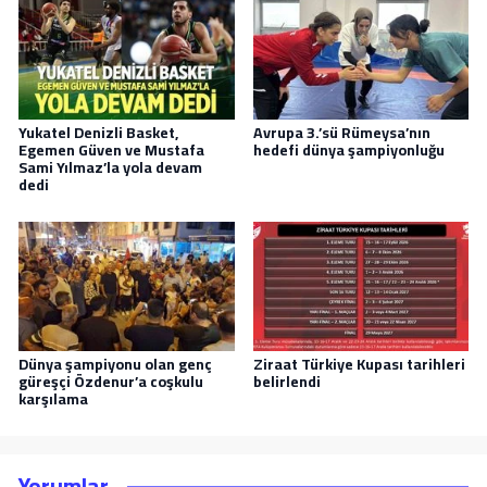
Yukatel Denizli Basket,
Avrupa 3.’sü Rümeysa’nın
Egemen Güven ve Mustafa
hedefi dünya şampiyonluğu
Sami Yılmaz’la yola devam
dedi
Dünya şampiyonu olan genç
Ziraat Türkiye Kupası tarihleri
güreşçi Özdenur’a coşkulu
belirlendi
karşılama
Yorumlar