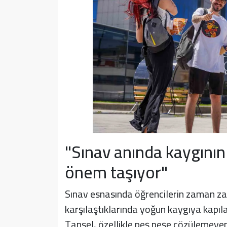
"Sınav anında kaygının
önem taşıyor"
Sınav esnasında öğrencilerin zaman zam
karşılaştıklarında yoğun kaygıya kapılab
Tansel, özellikle peş peşe çözülemeyen