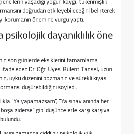
encilerin yaşadığı yoğun kaygı, tükenmişlik
ormansını doğrudan etkileyebileceğini belirterek
eyi korumanın önemine vurgu yaptı.
 psikolojik dayanıklılık öne
nin son günlerde eksiklerini tamamlama
ni ifade eden Dr. Öğr. Üyesi Bülent Tansel, uzun
nın, uyku düzenini bozmanın ve sürekli kıyas
ormansı düşürebildiğini söyledi.
ıklıkla "Ya yapamazsam", "Ya sınav anında her
oşa giderse" gibi düşüncelerle karşı karşıya
 bulundu:
 aynı zamanda ciddi bir psikolojik yük