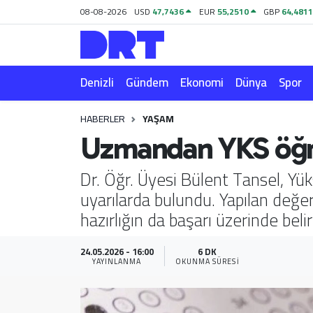
08-08-2026
USD
47,7436
EUR
55,2510
GBP
64,481
Denizli
Hava Durumu
Denizli
Gündem
Ekonomi
Dünya
Spor
Gündem
Trafik Durumu
HABERLER
YAŞAM
Ekonomi
Puan Durumu ve Fikstür
Uzmandan YKS öğren
Dünya
Tüm Manşetler
Dr. Öğr. Üyesi Bülent Tansel, Yük
uyarılarda bulundu. Yapılan değer
Spor
Son Dakika Haberleri
hazırlığın da başarı üzerinde belir
Magazin
Haber Arşivi
24.05.2026 - 16:00
6 DK
YAYINLANMA
OKUNMA SÜRESI
Teknoloji
Yaşam