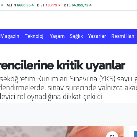
1
ALTIN
6660.55
BİST
13.779
BTC
64.959,79
Magazin
Teknoloji
Yaşam
Sağlık
Yazarlar
Resmi İlan
cilerine kritik uyarılar
seköğretim Kurumları Sınavı’na (YKS) sayılı 
lendirmelerde, sınav sürecinde yalnızca akade
leyici rol oynadığına dikkat çekildi.