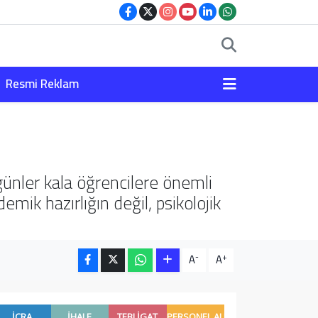
Resmi Reklam
günler kala öğrencilere önemli
mik hazırlığın değil, psikolojik
-
+
A
A