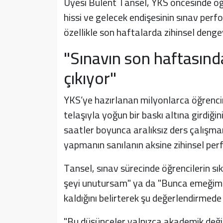
Üyesi Bülent Tansel, YKS öncesinde öğr
hissi ve gelecek endişesinin sınav perf
özellikle son haftalarda zihinsel deng
"Sınavın son haftasında
çıkıyor"
YKS’ye hazırlanan milyonlarca öğrenci
telaşıyla yoğun bir baskı altına girdiği
saatler boyunca aralıksız ders çalışma
yapmanın sanılanın aksine zihinsel perf
Tansel, sınav sürecinde öğrencilerin s
şeyi unutursam" ya da "Bunca emeğim b
kaldığını belirterek şu değerlendirmede
"Bu düşünceler yalnızca akademik değil,