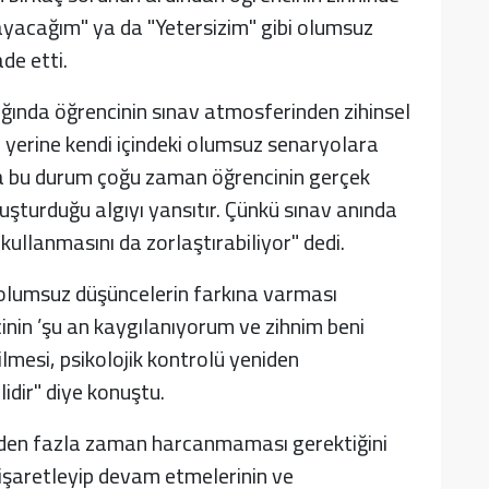
yacağım" ya da "Yetersizim" gibi olumsuz
de etti.
ğında öğrencinin sınav atmosferinden zihinsel
ar yerine kendi içindeki olumsuz senaryolara
sa bu durum çoğu zaman öğrencinin gerçek
luşturduğu algıyı yansıtır. Çünkü sınav anında
i kullanmasını da zorlaştırabiliyor" dedi.
 olumsuz düşüncelerin farkına varması
inin ’şu an kaygılanıyorum ve zihnim beni
lmesi, psikolojik kontrolü yeniden
dir" diye konuştu.
den fazla zaman harcanmaması gerektiğini
ı işaretleyip devam etmelerinin ve