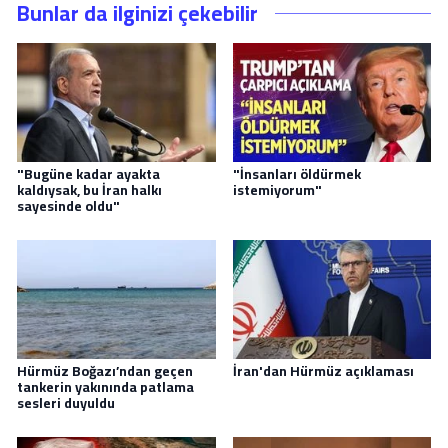
Bunlar da ilginizi çekebilir
"Bugüne kadar ayakta
"İnsanları öldürmek
kaldıysak, bu İran halkı
istemiyorum"
sayesinde oldu"
Hürmüz Boğazı’ndan geçen
İran'dan Hürmüz açıklaması
tankerin yakınında patlama
sesleri duyuldu