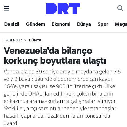
Denizli
Hava Durumu
Denizli
Gündem
Ekonomi
Dünya
Spor
Maga
Gündem
Trafik Durumu
HABERLER
DÜNYA
Venezuela'da bilanço
Ekonomi
Puan Durumu ve Fikstür
korkunç boyutlara ulaştı
Dünya
Tüm Manşetler
Venezuela'da 39 saniye arayla meydana gelen 7,5
ve 7,2 büyüklüğündeki depremlerde can kaybı
Spor
Son Dakika Haberleri
164'e, yaralı sayısı ise 900'ün üzerine çıktı. Ülke
genelinde OHAL ilan edilirken, çöken binaların
Magazin
Haber Arşivi
enkazında arama-kurtarma çalışmaları sürüyor.
Yetkililer, artçı sarsıntılar nedeniyle vatandaşları
Teknoloji
hasarlı yapılardan uzak durmaları konusunda
uyardı.
Yaşam