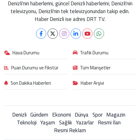
Denizli'nin haberlerini, güncel Denizli haberlerini; Denizli'nin
televizyonu, Denizli'nin tek televizyonundan takip edin.
Haber Denizli ise adres DRT TV.
Hava Durumu
Trafik Durumu
Puan Durumu ve Fikstür
Tüm Manşetler
Son Dakika Haberleri
Haber Arşivi
Denizli
Gündem
Ekonomi
Dünya
Spor
Magazin
Teknoloji
Yaşam
Sağlık
Yazarlar
Resmi İlan
Resmi Reklam