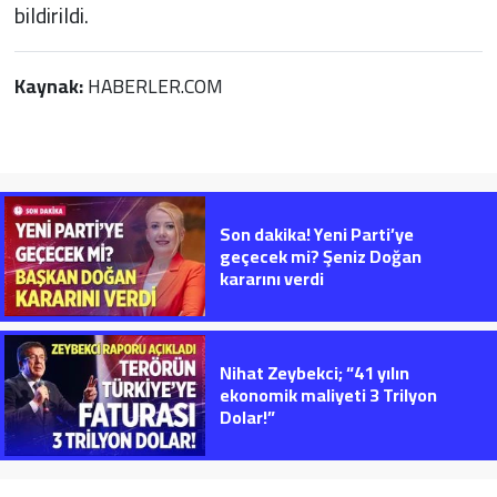
bildirildi.
Kaynak:
HABERLER.COM
Son dakika! Yeni Parti’ye
geçecek mi? Şeniz Doğan
kararını verdi
Nihat Zeybekci; “41 yılın
ekonomik maliyeti 3 Trilyon
Dolar!”