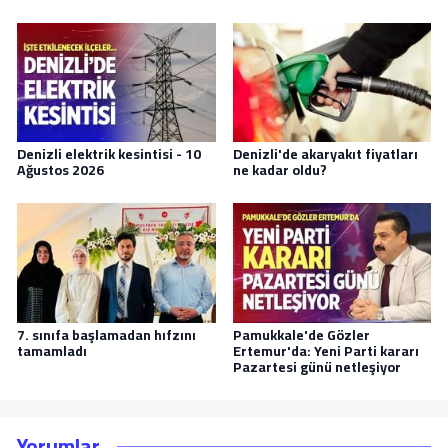
Denizli elektrik kesintisi - 10
Denizli'de akaryakıt fiyatları
Ağustos 2026
ne kadar oldu?
7. sınıfa başlamadan hıfzını
Pamukkale'de Gözler
tamamladı
Ertemur'da: Yeni Parti kararı
Pazartesi günü netleşiyor
Yorumlar