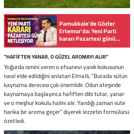
Pamukkale'de Gözler
Ertemur'da: Yeni Parti
kararı Pazartesi günü
netleşiyor
"HAFİFTEN YANAR, O GÜZEL AROMAYI ALIR"
Yoğurda ismini veren o efsanevi yanık kokusunun
nasıl elde edildiğini anlatan Elmallı, "Burada sütün
kaynama derecesi çok önemlidir. Odun ateşinde
kaynamaya başlayınca hafiften dibi tutar, yanar
ve o meşhur kokulu halini alır. Yandığı zaman süte
harika bir aroma geçer" diyerek lezzetin formülünü
özetledi.