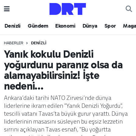
Denizli
Hava Durumu
Denizli
Gündem
Ekonomi
Dünya
Spor
Maga
Gündem
Trafik Durumu
HABERLER
DENIZLI
Yanık kokulu Denizli
Ekonomi
Puan Durumu ve Fikstür
yoğurdunu paranız olsa da
Dünya
Tüm Manşetler
alamayabilirsiniz! İşte
nedeni…
Spor
Son Dakika Haberleri
Ankara’daki tarihi NATO Zirvesi’nde dünya
Magazin
Haber Arşivi
liderlerine ikram edilen "Yanık Denizli Yoğurdu",
tescilli vatanı Tavas’ta büyük gurur yarattı. Dünya
Teknoloji
liderlerinin masasını süsleyen bu eşsiz lezzetin
sırrını açıklayan Tavas esnafı, "Bu yoğurtta
Yaşam