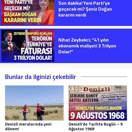
Son dakika! Yeni Parti’ye
geçecek mi? Şeniz Doğan
kararını verdi
Nihat Zeybekci; “41 yılın
ekonomik maliyeti 3 Trilyon
Dolar!”
Bunlar da ilginizi çekebilir
Denizli meralarında yeni
Denizli’de Tarihte Bugün – 9
dönem!
Ağustos 1968