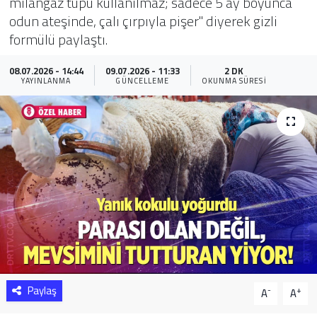
milangaz tüpü kullanılmaz; sadece 5 ay boyunca
odun ateşinde, çalı çırpıyla pişer" diyerek gizli
Sağlık
formülü paylaştı.
Yazarlar
08.07.2026 - 14:44
09.07.2026 - 11:33
2 DK
YAYINLANMA
GÜNCELLEME
OKUNMA SÜRESI
Resmi İlan
Resmi Reklam
Paylaş
-
+
A
A