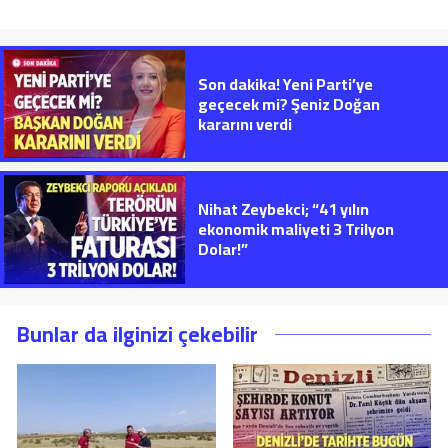
Son dakika! Yeni Parti’ye
geçecek mi? Şeniz Doğan
kararını verdi
Nihat Zeybekci; “41 yılın
ekonomik maliyeti 3 Trilyon
Dolar!”
Bunlar da ilginizi çekebilir