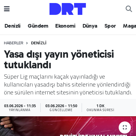
Denizli
Hava Durumu
Denizli
Gündem
Ekonomi
Dünya
Spor
Maga
Gündem
Trafik Durumu
HABERLER
DENIZLI
Yasa dışı yayın yöneticisi
Ekonomi
Puan Durumu ve Fikstür
tutuklandı
Dünya
Tüm Manşetler
Süper Lig maçlarını kaçak yayınladığı ve
kullanıcıları yasadışı bahis sitelerine yönlendirdiği
Spor
Son Dakika Haberleri
öne sürülen internet sitesinin yöneticisi tutuklandı.
Magazin
Haber Arşivi
03.06.2026 - 11:35
03.06.2026 - 11:50
1 DK
YAYINLANMA
GÜNCELLEME
OKUNMA SÜRESI
Teknoloji
Yaşam