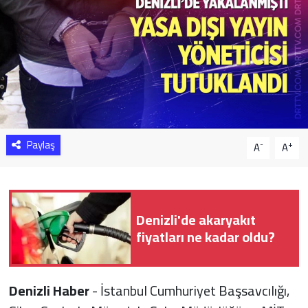
Sağlık
Yazarlar
Resmi İlan
Resmi Reklam
Paylaş
-
+
A
A
Denizli'de akaryakıt
fiyatları ne kadar oldu?
Denizli Haber
- İstanbul Cumhuriyet Başsavcılığı,