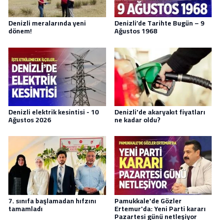
Denizli meralarında yeni
Denizli’de Tarihte Bugün – 9
dönem!
Ağustos 1968
Denizli elektrik kesintisi - 10
Denizli'de akaryakıt fiyatları
Ağustos 2026
ne kadar oldu?
7. sınıfa başlamadan hıfzını
Pamukkale'de Gözler
tamamladı
Ertemur'da: Yeni Parti kararı
Pazartesi günü netleşiyor