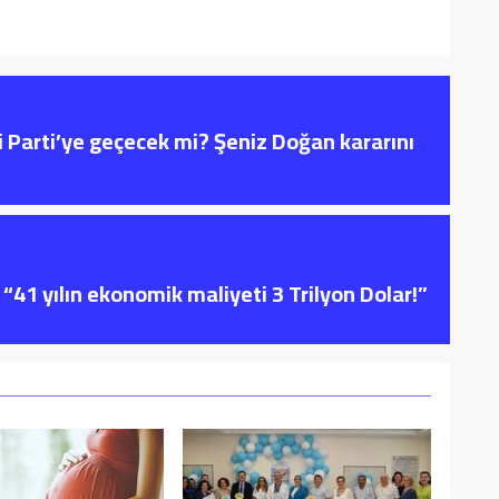
i Parti’ye geçecek mi? Şeniz Doğan kararını
“41 yılın ekonomik maliyeti 3 Trilyon Dolar!”