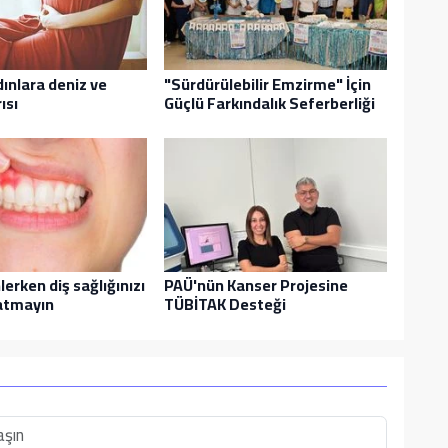
ınlara deniz ve
"Sürdürülebilir Emzirme" İçin
ısı
Güçlü Farkındalık Seferberliği
lerken diş sağlığınızı
PAÜ'nün Kanser Projesine
 atmayın
TÜBİTAK Desteği