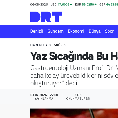
06-08-2026
USD
47,6006
EUR
55,0250
GBP
64,239
Denizli
Hava Durumu
Denizli
Gündem
Ekonomi
Dünya
Spor
Gündem
Trafik Durumu
HABERLER
SAĞLIK
Ekonomi
Puan Durumu ve Fikstür
Yaz Sıcağında Bu H
Dünya
Tüm Manşetler
Gastroentoloji Uzmanı Prof. Dr. M
daha kolay üreyebildiklerini söyl
Spor
Son Dakika Haberleri
oluşturuyor" dedi.
Magazin
Haber Arşivi
03.07.2026 - 22:00
1 DK
YAYINLANMA
OKUNMA SÜRESI
Teknoloji
Yaşam