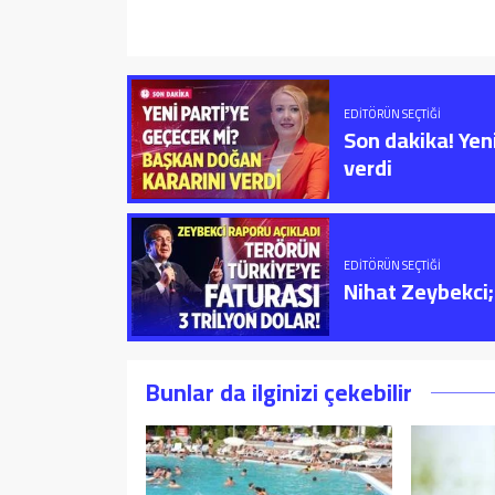
EDITÖRÜN SEÇTIĞI
Son dakika! Yen
verdi
EDITÖRÜN SEÇTIĞI
Nihat Zeybekci; 
Bunlar da ilginizi çekebilir