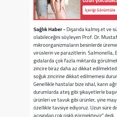
Uzun yolculukl
İçeriği Görüntüle
Sağlık Haber -
Dışarıda kalmış et ve sü
olabileceğini söyleyen Prof. Dr. Musta
mikroorganizmaların besinlerde üremesi
virüslerin ve parazitlerin. Salmonella, 
gıdalarda çok fazla miktarda görülmekt
zincire biraz daha az dikkat edilmektedir
soğuk zincirine dikkat edilmemesi duru
Genellikle hastalar bize ishal, karın ağr
durumlarda ateş gibi şikayetlerle başvu
ürünleri ve tavuk gibi ürünler, yine may
özellikle tavsiye ediyoruz. Uzun süre d
açısından çok riskli görmekteyiz" dedi.