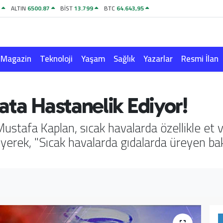
8
ALTIN
6500.87
BİST
13.799
BTC
64.643,95
Magazin
Teknoloji
Yaşam
Sağlık
Yazarlar
Resmi İlan
ata Hastanelik Ediyor!
ustafa Kaplan, sıcak havalarda özellikle et v
eyerek, "Sıcak havalarda gıdalarda üreyen bakt