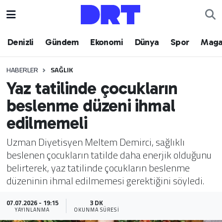
Denizli
Hava Durumu
Denizli
Gündem
Ekonomi
Dünya
Spor
Maga
Gündem
Trafik Durumu
HABERLER
SAĞLIK
Yaz tatilinde çocukların
Ekonomi
Puan Durumu ve Fikstür
beslenme düzeni ihmal
Dünya
Tüm Manşetler
edilmemeli
Spor
Son Dakika Haberleri
Uzman Diyetisyen Meltem Demirci, sağlıklı
beslenen çocukların tatilde daha enerjik olduğunu
Magazin
Haber Arşivi
belirterek, yaz tatilinde çocukların beslenme
düzeninin ihmal edilmemesi gerektiğini söyledi.
Teknoloji
07.07.2026 - 19:15
3 DK
YAYINLANMA
OKUNMA SÜRESI
Yaşam