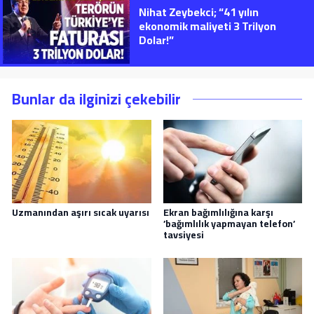
Nihat Zeybekci; “41 yılın
ekonomik maliyeti 3 Trilyon
Dolar!”
Bunlar da ilginizi çekebilir
Uzmanından aşırı sıcak uyarısı
Ekran bağımlılığına karşı
’bağımlılık yapmayan telefon’
tavsiyesi