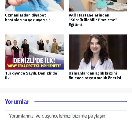
Uzmanlardan diyabet
PAÜ Hastanelerinden
hastalarına yaz uyarısı!
"Sürdürülebilir Emzirme"
Eğitimi
Türkiye'de Sayılı, Denizli'de
Uzmanlardan açlık krizini
İlk!
önleyen atıştırmalık önerisi
Yorumlar