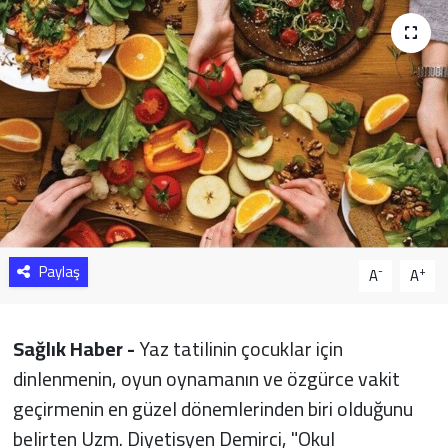
Sağlık
Yazarlar
Resmi İlan
Resmi Reklam
Paylaş
-
+
A
A
Sağlık Haber -
Yaz tatilinin çocuklar için
dinlenmenin, oyun oynamanın ve özgürce vakit
geçirmenin en güzel dönemlerinden biri olduğunu
belirten Uzm. Diyetisyen Demirci, "Okul