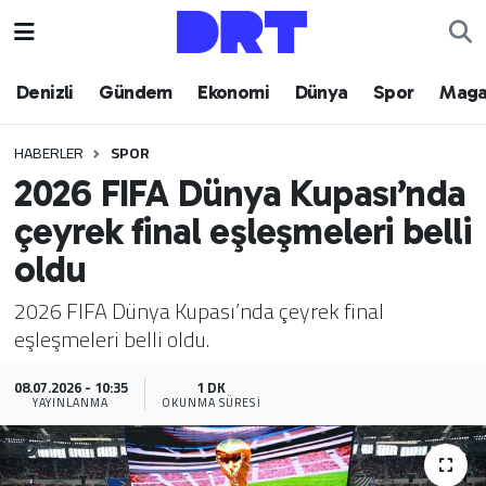
Denizli
Hava Durumu
Denizli
Gündem
Ekonomi
Dünya
Spor
Maga
Gündem
Trafik Durumu
HABERLER
SPOR
2026 FIFA Dünya Kupası’nda
Ekonomi
Puan Durumu ve Fikstür
çeyrek final eşleşmeleri belli
Dünya
Tüm Manşetler
oldu
Spor
Son Dakika Haberleri
2026 FIFA Dünya Kupası’nda çeyrek final
eşleşmeleri belli oldu.
Magazin
Haber Arşivi
08.07.2026 - 10:35
1 DK
YAYINLANMA
OKUNMA SÜRESI
Teknoloji
Yaşam