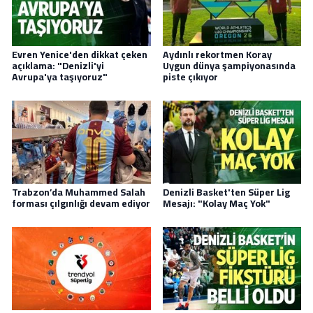
Evren Yenice'den dikkat çeken
Aydınlı rekortmen Koray
açıklama: "Denizli'yi
Uygun dünya şampiyonasında
Avrupa'ya taşıyoruz"
piste çıkıyor
Trabzon’da Muhammed Salah
Denizli Basket'ten Süper Lig
forması çılgınlığı devam ediyor
Mesajı: "Kolay Maç Yok"