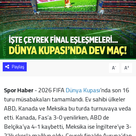
Sağlık
Yazarlar
Resmi İlan
Resmi Reklam
Paylaş
-
+
A
A
Spor Haber
- 2026 FIFA
Dünya Kupası
’nda son 16
turu müsabakaları tamamlandı. Ev sahibi ülkeler
ABD, Kanada ve Meksika bu turda turnuvaya veda
etti. Kanada, Fas’a 3-0 yenilirken, ABD de
Belçika’ya 4-1 kaybetti, Meksika ise İngiltere’ye 3-
2’lik skorla mağlup oldu. Çeyrek finalde Avrupa’dan