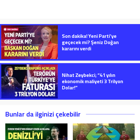
Son dakika! Yeni Parti’ye
geçecek mi? Şeniz Doğan
kararını verdi
Nihat Zeybekci; “41 yılın
ekonomik maliyeti 3 Trilyon
Dolar!”
Bunlar da ilginizi çekebilir