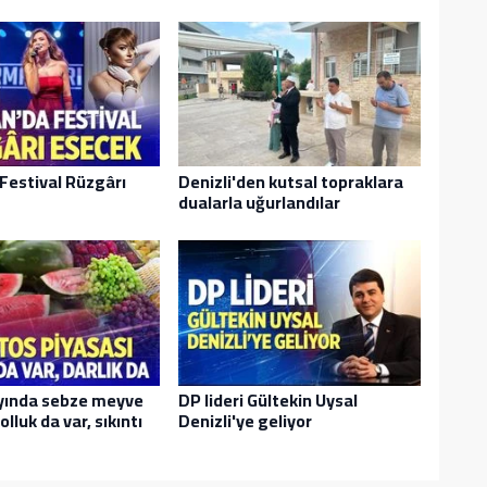
Festival Rüzgârı
Denizli'den kutsal topraklara
dualarla uğurlandılar
yında sebze meyve
DP lideri Gültekin Uysal
olluk da var, sıkıntı
Denizli'ye geliyor