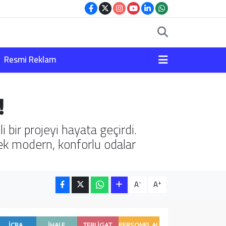
Resmi Reklam
!
bir projeyi hayata geçirdi.
rek modern, konforlu odalar
-
+
A
A