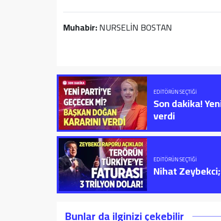
Muhabir:
NURSELİN BOSTAN
EDITÖRÜN SEÇTIĞI
Son dakika! Yen
verdi
EDITÖRÜN SEÇTIĞI
Nihat Zeybekci; 
Bunlar da ilginizi çekebilir