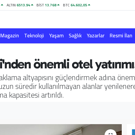
8
ALTIN
6513.94
BİST
13.768
BTC
64.602,05
Magazin
Teknoloji
Yaşam
Sağlık
Yazarlar
Resmi İlan
nden önemli otel yatırımı
aklama altyapısını güçlendirmek adına önemli 
uzun süredir kullanılmayan alanlar yenilene
a kapasitesi artırıldı.