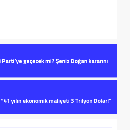
i Parti’ye geçecek mi? Şeniz Doğan kararını
“41 yılın ekonomik maliyeti 3 Trilyon Dolar!”