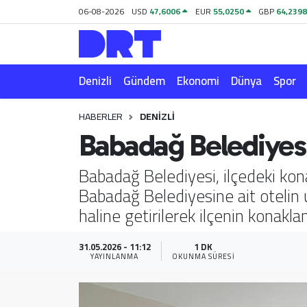
06-08-2026
USD
47,6006
EUR
55,0250
GBP
64,239
Denizli
Hava Durumu
Denizli
Gündem
Ekonomi
Dünya
Spor
Gündem
Trafik Durumu
HABERLER
DENIZLI
Ekonomi
Puan Durumu ve Fikstür
Babadağ Belediyesi'
Dünya
Tüm Manşetler
Babadağ Belediyesi, ilçedeki kon
Babadağ Belediyesine ait otelin 
Spor
Son Dakika Haberleri
haline getirilerek ilçenin konaklam
Magazin
Haber Arşivi
31.05.2026 - 11:12
1 DK
YAYINLANMA
OKUNMA SÜRESI
Teknoloji
Yaşam