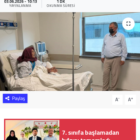
03.06.2026 - 10:13
1 DK
YAYINLANMA
OKUNMA SÜRESI
Sağlık
Yazarlar
Resmi İlan
Resmi Reklam
Paylaş
-
+
A
A
7. sınıfa başlamadan