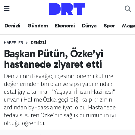
Denizli
Hava Durumu
Denizli
Gündem
Ekonomi
Dünya
Spor
Maga
Gündem
Trafik Durumu
HABERLER
DENIZLI
Başkan Pütün, Özke’yi
Ekonomi
Puan Durumu ve Fikstür
hastanede ziyaret etti
Dünya
Tüm Manşetler
Denizli’nin Beyağaç ilçesinin önemli kültürel
değerlerinden biri olan ve sipsi yapımındaki
Spor
Son Dakika Haberleri
ustalığıyla tanınan "Yaşayan İnsan Hazinesi"
unvanlı Halime Özke, geçirdiği kalp krizinin
Magazin
Haber Arşivi
ardından by-pass ameliyatı oldu. Hastanede
tedavisi süren Özke’nin sağlık durumunun iyi
Teknoloji
olduğu öğrenildi.
Yaşam