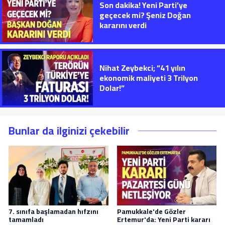
Son dakika! Yeni Parti’ye
geçecek mi? Şeniz Doğan
kararını verdi
Nihat Zeybekci; “41 yılın
ekonomik maliyeti 3 Trilyon
Dolar!”
Bunlar da ilginizi çekebilir
7. sınıfa başlamadan hıfzını
Pamukkale'de Gözler
tamamladı
Ertemur'da: Yeni Parti kararı