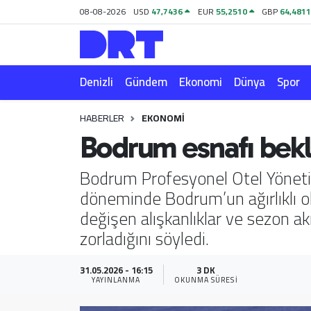
08-08-2026
USD
47,7436
EUR
55,2510
GBP
64,481
Denizli
Hava Durumu
Denizli
Gündem
Ekonomi
Dünya
Spor
Gündem
Trafik Durumu
HABERLER
EKONOMI
Ekonomi
Puan Durumu ve Fikstür
Bodrum esnafı bekl
Dünya
Tüm Manşetler
Bodrum Profesyonel Otel Yöneti
döneminde Bodrum’un ağırlıklı ola
Spor
Son Dakika Haberleri
değişen alışkanlıklar ve sezon ak
Magazin
Haber Arşivi
zorladığını söyledi.
Teknoloji
31.05.2026 - 16:15
3 DK
YAYINLANMA
OKUNMA SÜRESI
Yaşam