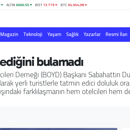
1
ALTIN
6660.55
BİST
13.779
BTC
64.944,08
Magazin
Teknoloji
Yaşam
Sağlık
Yazarlar
Resmi İlan
ediğini bulamadı
cileri Derneği (BOYD) Başkanı Sabahattin 
rak yerli turistlerle tatmin edici doluluk or
ışındaki farklılaşmanın hem otelcileri hem de