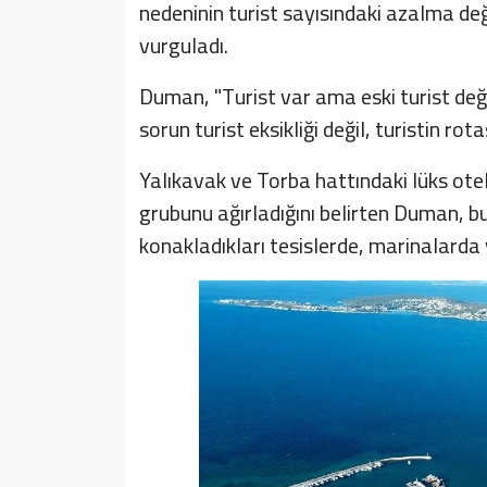
nedeninin turist sayısındaki azalma deği
vurguladı.
Duman, "Turist var ama eski turist deği
sorun turist eksikliği değil, turistin rot
Yalıkavak ve Torba hattındaki lüks otell
grubunu ağırladığını belirten Duman, b
konakladıkları tesislerde, marinalarda v