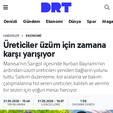
Denizli
Hava Durumu
Denizli
Gündem
Ekonomi
Dünya
Spor
Maga
Gündem
Trafik Durumu
HABERLER
EKONOMI
Üreticiler üzüm için zamana
Ekonomi
Puan Durumu ve Fikstür
karşı yarışıyor
Dünya
Tüm Manşetler
Manisa'nın Sarıgöl ilçesinde Kurban Bayramı'nın
ardından üzüm üreticileri yeniden bağların yolunu
Spor
Son Dakika Haberleri
tuttu. Salkım düzenleme, kol aralama ve bakım
çalışmalarına hız veren üreticiler, kaliteli ve verimli
Magazin
Haber Arşivi
bir sezon için yoğun mesai harcıyor.
Teknoloji
31.05.2026 - 15:46
31.05.2026 - 16:07
1 DK
YAYINLANMA
GÜNCELLEME
OKUNMA SÜRESI
Yaşam