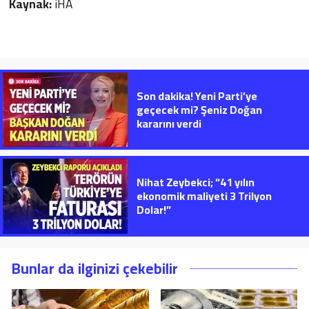
Kaynak:
iHA
Son dakika! Yeni Parti’ye
geçecek mi? Şeniz Doğan
kararını verdi
Nihat Zeybekci; “41 yılın
ekonomik maliyeti 3 Trilyon
Dolar!”
Bunlar da ilginizi çekebilir