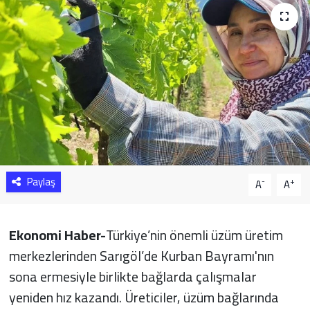
Sağlık
Yazarlar
Resmi İlan
Resmi Reklam
Paylaş
-
+
A
A
Ekonomi Haber-
Türkiye’nin önemli üzüm üretim
merkezlerinden Sarıgöl’de Kurban Bayramı'nın
sona ermesiyle birlikte bağlarda çalışmalar
yeniden hız kazandı. Üreticiler, üzüm bağlarında