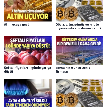
Altın uçuşa geçt
Döviz, altın, gümüş ve kripto
piyasasında son durum nedir?
Şeftali fiyatları 1 günde yarıya
Borsa’nın 9’uncu Denizli
düştü
firması;