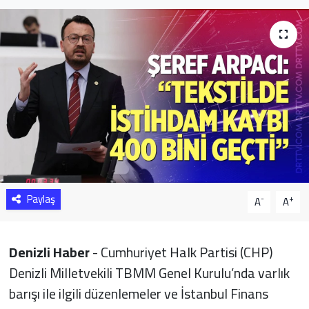
Sağlık
Yazarlar
Resmi İlan
Resmi Reklam
Paylaş
-
+
A
A
Denizli Haber
- Cumhuriyet Halk Partisi (CHP)
Denizli Milletvekili TBMM Genel Kurulu’nda varlık
barışı ile ilgili düzenlemeler ve İstanbul Finans