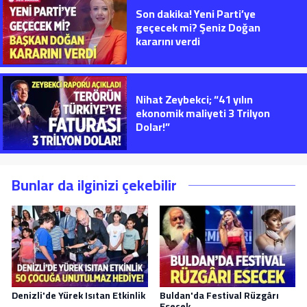
Son dakika! Yeni Parti’ye
geçecek mi? Şeniz Doğan
kararını verdi
Nihat Zeybekci; “41 yılın
ekonomik maliyeti 3 Trilyon
Dolar!”
Bunlar da ilginizi çekebilir
Denizli'de Yürek Isıtan Etkinlik
Buldan'da Festival Rüzgârı
Esecek