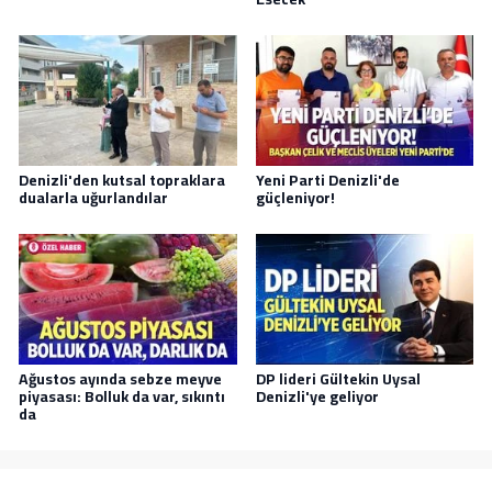
Denizli'den kutsal topraklara
Yeni Parti Denizli'de
dualarla uğurlandılar
güçleniyor!
Ağustos ayında sebze meyve
DP lideri Gültekin Uysal
piyasası: Bolluk da var, sıkıntı
Denizli'ye geliyor
da