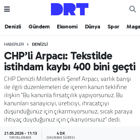
Denizli
Hava Durumu
Denizli
Gündem
Ekonomi
Dünya
Spor
Maga
Gündem
Trafik Durumu
HABERLER
DENIZLI
CHP’li Arpacı: Tekstilde
Ekonomi
Puan Durumu ve Fikstür
istihdam kaybı 400 bini geçti
Dünya
Tüm Manşetler
CHP Denizli Milletvekili Şeref Arpacı, varlık barışı
ile ilgili düzenlemeleri de içeren kanun teklifine
Spor
Son Dakika Haberleri
ilişkin "Bu kanunla fırsatçılık yapıyorsunuz. Bu
kanunları sanayiciyi, üreticiyi, ihracatçıyı
Magazin
Haber Arşivi
düşündüğünüz için çıkarmıyorsunuz, sıcak paraya
ihtiyaç duyduğunuz için çıkarıyorsunuz" dedi.
Teknoloji
21.05.2026 - 11:13
4 DK
Yaşam
YAYINLANMA
OKUNMA SÜRESI