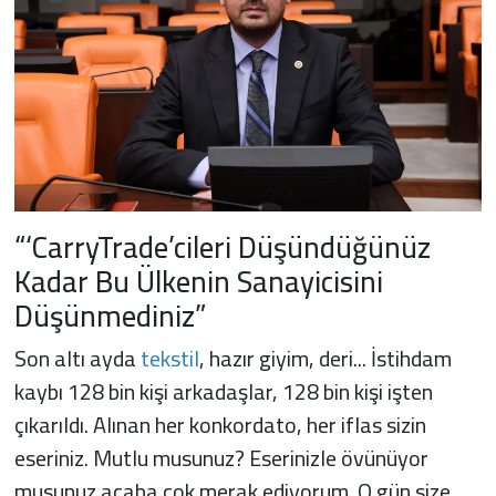
“‘CarryTrade’cileri Düşündüğünüz
Kadar Bu Ülkenin Sanayicisini
Düşünmediniz”
Son altı ayda
tekstil
, hazır giyim, deri... İstihdam
kaybı 128 bin kişi arkadaşlar, 128 bin kişi işten
çıkarıldı. Alınan her konkordato, her iflas sizin
eseriniz. Mutlu musunuz? Eserinizle övünüyor
musunuz acaba çok merak ediyorum. O gün size