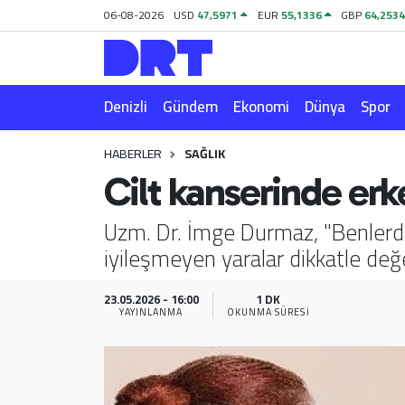
06-08-2026
USD
47,5971
EUR
55,1336
GBP
64,253
Denizli
Hava Durumu
Denizli
Gündem
Ekonomi
Dünya
Spor
Gündem
Trafik Durumu
HABERLER
SAĞLIK
Ekonomi
Puan Durumu ve Fikstür
Cilt kanserinde erk
Dünya
Tüm Manşetler
Uzm. Dr. İmge Durmaz, "Benlerde
iyileşmeyen yaralar dikkatle değe
Spor
Son Dakika Haberleri
Magazin
Haber Arşivi
23.05.2026 - 16:00
1 DK
YAYINLANMA
OKUNMA SÜRESI
Teknoloji
Yaşam