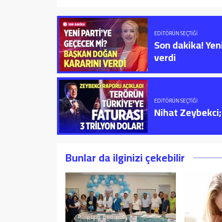
EDITÖRÜN SEÇTIĞI
Son dakika! Yen
verdi
EDITÖRÜN SEÇTIĞI
Nihat Zeybekci; 
Bunlar da ilginizi çekebilir