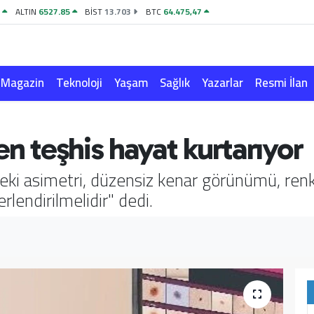
4
ALTIN
6527.85
BİST
13.703
BTC
64.475,47
Magazin
Teknoloji
Yaşam
Sağlık
Yazarlar
Resmi İlan
en teşhis hayat kurtarıyor
ki asimetri, düzensiz kenar görünümü, renk
rlendirilmelidir" dedi.