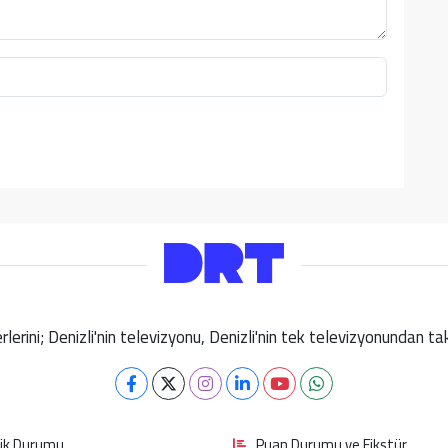
berlerini; Denizli'nin televizyonu, Denizli'nin tek televizyonundan 
fik Durumu
Puan Durumu ve Fikstür