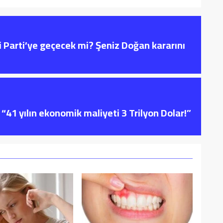
i Parti’ye geçecek mi? Şeniz Doğan kararını
“41 yılın ekonomik maliyeti 3 Trilyon Dolar!”