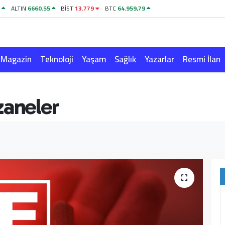
1
ALTIN
6660.55
BİST
13.779
BTC
64.959,79
Magazin
Teknoloji
Yaşam
Sağlık
Yazarlar
Resmi İlan
zaneler