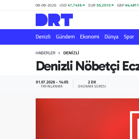
08-08-2026
USD
47,7436
EUR
55,2510
GBP
64,481
Denizli
Hava Durumu
Denizli
Gündem
Ekonomi
Dünya
Spor
Gündem
Trafik Durumu
HABERLER
DENIZLI
Ekonomi
Puan Durumu ve Fikstür
Denizli Nöbetçi Ec
Dünya
Tüm Manşetler
01.07.2026 - 14:05
2 DK
Spor
Son Dakika Haberleri
YAYINLANMA
OKUNMA SÜRESI
Magazin
Haber Arşivi
Teknoloji
Yaşam