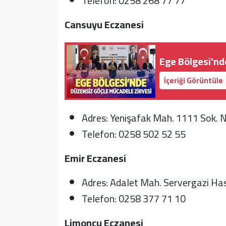
Telefon: 0258 268 77 77
Cansuyu Eczanesi
Ege Bölgesi'nd
İçeriği Görüntüle
Adres: Yenişafak Mah. 1111 Sok. 
Telefon: 0258 502 52 55
Emir Eczanesi
Adres: Adalet Mah. Servergazi Hast
Telefon: 0258 377 71 10
Limoncu Eczanesi