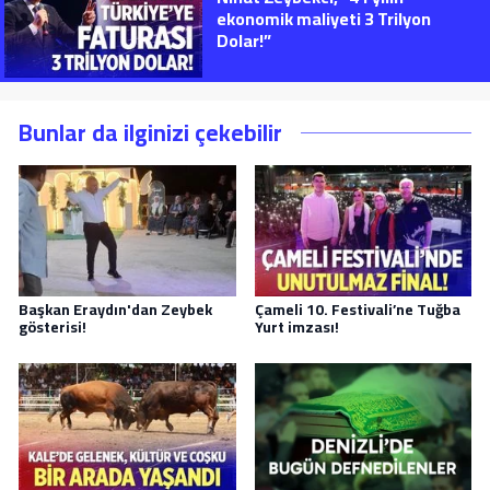
ekonomik maliyeti 3 Trilyon
Dolar!”
Bunlar da ilginizi çekebilir
Başkan Eraydın'dan Zeybek
Çameli 10. Festivali’ne Tuğba
gösterisi!
Yurt imzası!