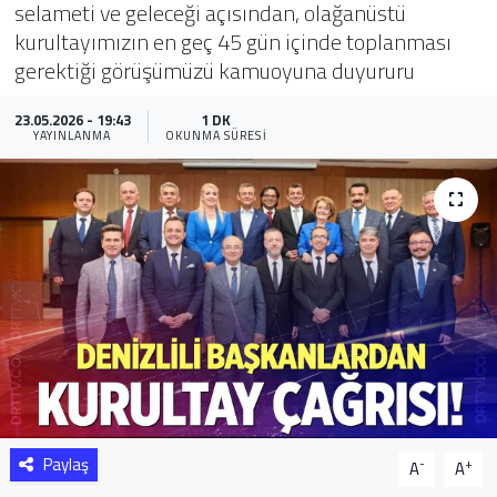
selameti ve geleceği açısından, olağanüstü
kurultayımızın en geç 45 gün içinde toplanması
Sağlık
gerektiği görüşümüzü kamuoyuna duyururu
Yazarlar
23.05.2026 - 19:43
1 DK
YAYINLANMA
OKUNMA SÜRESI
Resmi İlan
Resmi Reklam
Paylaş
-
+
A
A