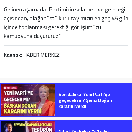
Gelinen aşamada; Partimizin selameti ve geleceği
açısından, olağanüstü kurultayımızın en geç 45 gün
içinde toplanması gerektiği görüşümüzü
kamuoyuna duyururuz.”
Kaynak:
HABER MERKEZİ
Son dakika! Yeni Parti’ye
geçecek mi? Şeniz Doğan
kararını verdi
Nihat Zeybekci; “41 yılın