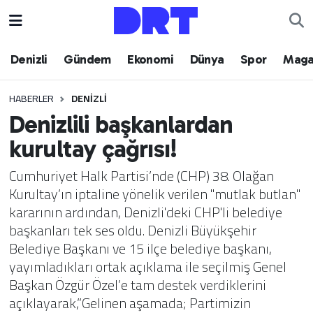
Denizli
Hava Durumu
Denizli
Gündem
Ekonomi
Dünya
Spor
Maga
Gündem
Trafik Durumu
HABERLER
DENIZLI
Denizlili başkanlardan
Ekonomi
Puan Durumu ve Fikstür
kurultay çağrısı!
Dünya
Tüm Manşetler
Cumhuriyet Halk Partisi’nde (CHP) 38. Olağan
Kurultay’ın iptaline yönelik verilen "mutlak butlan"
Spor
Son Dakika Haberleri
kararının ardından, Denizli'deki CHP'li belediye
başkanları tek ses oldu. Denizli Büyükşehir
Magazin
Haber Arşivi
Belediye Başkanı ve 15 ilçe belediye başkanı,
yayımladıkları ortak açıklama ile seçilmiş Genel
Teknoloji
Başkan Özgür Özel’e tam destek verdiklerini
açıklayarak,”Gelinen aşamada; Partimizin
Yaşam