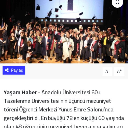
Sağlık
Yazarlar
Resmi İlan
Resmi Reklam
Paylaş
-
+
A
A
Yaşam Haber
- Anadolu Üniversitesi 60+
Tazelenme Üniversitesi’nin üçüncü mezuniyet
töreni Öğrenci Merkezi Yunus Emre Salonu’nda
gerçekleştirildi. En büyüğü 78 en küçüğü 60 yaşında
olan 48 öğrencinin mezuniyet heyecanına yakınları