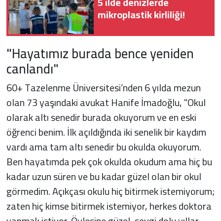
5 ilde denizlerde
mikroplastik kirliliği!
"Hayatımız burada bence yeniden
canlandı"
60+ Tazelenme Üniversitesi’nden 6 yılda mezun
olan 73 yaşındaki avukat Hanife İmadoğlu, "Okul
olarak altı senedir burada okuyorum ve en eski
öğrenci benim. İlk açıldığında iki senelik bir kaydım
vardı ama tam altı senedir bu okulda okuyorum.
Ben hayatımda pek çok okulda okudum ama hiç bu
kadar uzun süren ve bu kadar güzel olan bir okul
görmedim. Açıkçası okulu hiç bitirmek istemiyorum;
zaten hiç kimse bitirmek istemiyor, herkes doktora
yapmak istiyor. Öylesine güzel, sevgi dolu yıllar