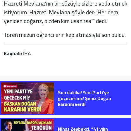
Hazreti Mevlana’nın bir sözüyle sizlere veda etmek
istiyorum. Hazreti Mevlana şöyle der: ‘Her dem
yeniden doğarız, bizden kim usanırsa’" dedi.
Tören mezun öğrencilerin kep atmasıyla son buldu.
Kaynak:
İHA
Son dakika! Yeni Parti’ye
geçecek mi? Şeniz Doğan
kararını verdi
Nihat Zeybekci; “41 yılın