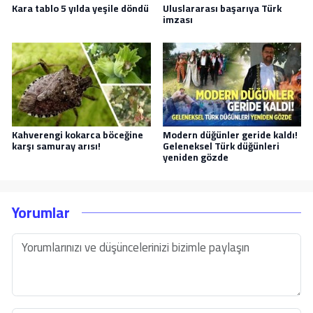
Kara tablo 5 yılda yeşile döndü
Uluslararası başarıya Türk
imzası
Kahverengi kokarca böceğine
Modern düğünler geride kaldı!
karşı samuray arısı!
Geleneksel Türk düğünleri
yeniden gözde
Yorumlar