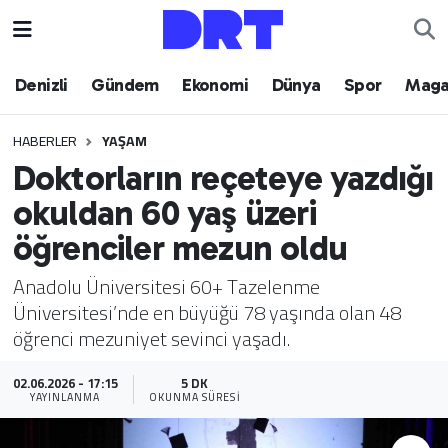
Denizli
Hava Durumu
Denizli
Gündem
Ekonomi
Dünya
Spor
Maga
Gündem
Trafik Durumu
HABERLER
YAŞAM
Doktorların reçeteye yazdığı
Ekonomi
Puan Durumu ve Fikstür
okuldan 60 yaş üzeri
Dünya
Tüm Manşetler
öğrenciler mezun oldu
Spor
Son Dakika Haberleri
Anadolu Üniversitesi 60+ Tazelenme
Üniversitesi’nde en büyüğü 78 yaşında olan 48
Magazin
Haber Arşivi
öğrenci mezuniyet sevinci yaşadı.
Teknoloji
02.06.2026 - 17:15
5 DK
YAYINLANMA
OKUNMA SÜRESI
Yaşam