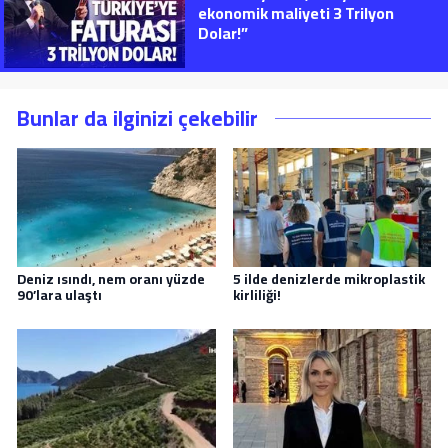
ekonomik maliyeti 3 Trilyon
Dolar!”
Bunlar da ilginizi çekebilir
Deniz ısındı, nem oranı yüzde
5 ilde denizlerde mikroplastik
90’lara ulaştı
kirliliği!