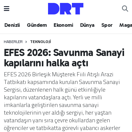
Denizli
Hava Durumu
Denizli
Gündem
Ekonomi
Dünya
Spor
Maga
Gündem
Trafik Durumu
HABERLER
TEKNOLOJI
EFES 2026: Savunma Sanayi
Ekonomi
Puan Durumu ve Fikstür
kapılarını halka açtı
Dünya
Tüm Manşetler
EFES 2026 Birleşik Müşterek Fiili Atışlı Arazi
Tatbikatı kapsamında kurulan Savunma Sanayi
Spor
Son Dakika Haberleri
Sergisi, düzenlenen halk günü etkinliğiyle
kapılarını vatandaşlara açtı. Yerli ve milli
Magazin
Haber Arşivi
imkanlarla geliştirilen savunma sanayi
teknolojilerinin yer aldığı sergiyi, her yaştan
Teknoloji
vatandaşın yanı sıra çevre okullardan gelen
öğrenciler ve tatbikatta görevli yabancı askerler
Yaşam