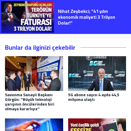
Nihat Zeybekci; “41 yılın
ekonomik maliyeti 3 Trilyon
Dolar!”
Bunlar da ilginizi çekebilir
Savunma Sanayii Başkanı
5G abone sayısı 4 ayda 44,5
Görgün: "Büyük teknoloji
milyona ulaştı
yarışının öncülerinden biri
olmaya kararlıyız"