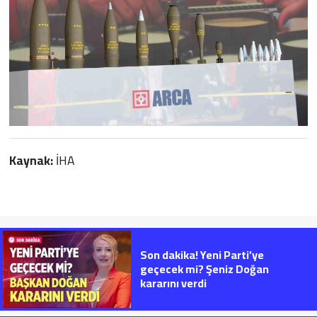
Kaynak:
İHA
Son dakika! Yeni Parti’ye
geçecek mi? Şeniz Doğan
kararını verdi