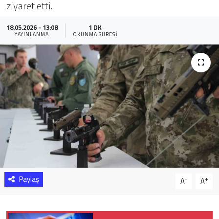
ziyaret etti.
Sağlık
18.05.2026 - 13:08
1 DK
YAYINLANMA
OKUNMA SÜRESI
Yazarlar
Resmi İlan
Resmi Reklam
Paylaş
-
+
A
A