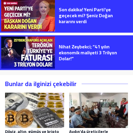
Son dakika! Yeni Parti’ye
geçecek mi? Şeniz Doğan
kararını verdi
Nihat Zeybekci; “41 yılın
ekonomik maliyeti 3 Trilyon
Dolar!”
Bunlar da ilginizi çekebilir
Döviz, altın, gümüş ve kripto
Aydın’da üreticilerle