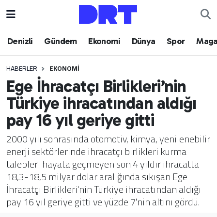
Denizli
Hava Durumu
Denizli
Gündem
Ekonomi
Dünya
Spor
Maga
Gündem
Trafik Durumu
HABERLER
EKONOMI
Ege İhracatçı Birlikleri’nin
Ekonomi
Puan Durumu ve Fikstür
Türkiye ihracatından aldığı
Dünya
Tüm Manşetler
pay 16 yıl geriye gitti
Spor
Son Dakika Haberleri
2000 yılı sonrasında otomotiv, kimya, yenilenebilir
enerji sektörlerinde ihracatçı birlikleri kurma
Magazin
Haber Arşivi
talepleri hayata geçmeyen son 4 yıldır ihracatta
18,3-18,5 milyar dolar aralığında sıkışan Ege
Teknoloji
İhracatçı Birlikleri'nin Türkiye ihracatından aldığı
pay 16 yıl geriye gitti ve yüzde 7'nin altını gördü.
Yaşam