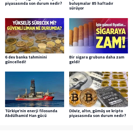
piyasasında son durum nedir?
buluşmalar 85 haftadır
sürüyor
6 dev banka tahminini
Bir sigara grubuna daha zam
güncelledi!
geldi!
Türkiye’nin enerji filosunda
Döviz, altın, gümüş ve kripto
Abdülhamid Han gücü
piyasasında son durum nedir?