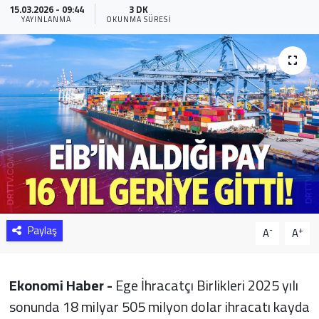
15.03.2026 - 09:44
3 DK
YAYINLANMA
OKUNMA SÜRESI
Sağlık
Yazarlar
Resmi İlan
Resmi Reklam
Paylaş
-
+
A
A
Ekonomi Haber -
Ege İhracatçı Birlikleri 2025 yılı
sonunda 18 milyar 505 milyon dolar ihracatı kayda