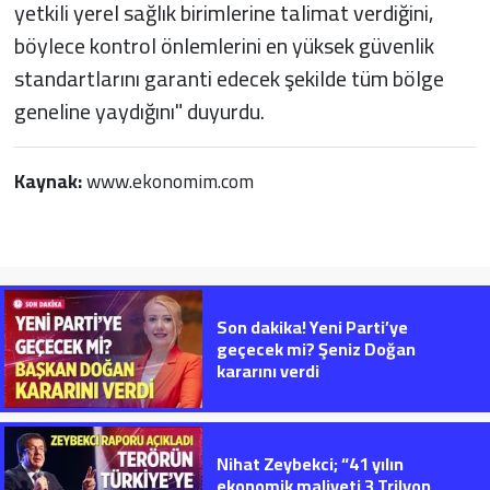
yetkili yerel sağlık birimlerine talimat verdiğini,
böylece kontrol önlemlerini en yüksek güvenlik
standartlarını garanti edecek şekilde tüm bölge
geneline yaydığını" duyurdu.
Kaynak:
www.ekonomim.com
Son dakika! Yeni Parti’ye
geçecek mi? Şeniz Doğan
kararını verdi
Nihat Zeybekci; “41 yılın
ekonomik maliyeti 3 Trilyon