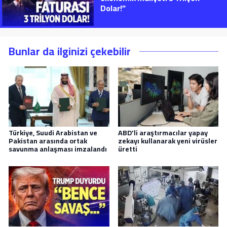
Dolar!”
Bunlar da ilginizi çekebilir
Türkiye, Suudi Arabistan ve
ABD'li araştırmacılar yapay
Pakistan arasında ortak
zekayı kullanarak yeni virüsler
savunma anlaşması imzalandı
üretti