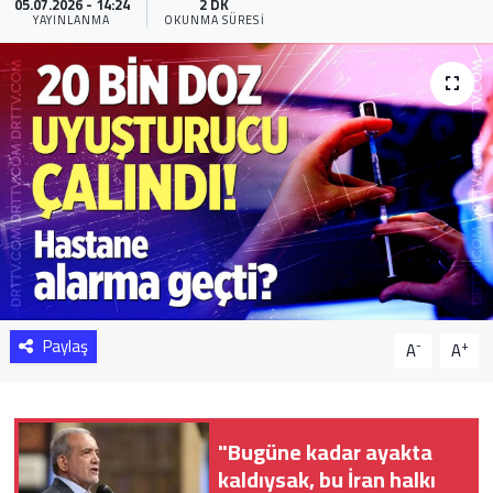
05.07.2026 - 14:24
2 DK
YAYINLANMA
OKUNMA SÜRESI
Sağlık
Yazarlar
Resmi İlan
Resmi Reklam
Paylaş
-
+
A
A
"Bugüne kadar ayakta
kaldıysak, bu İran halkı