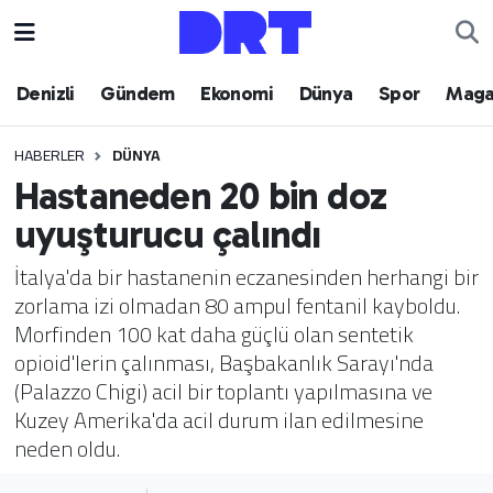
Denizli
Hava Durumu
Denizli
Gündem
Ekonomi
Dünya
Spor
Maga
Gündem
Trafik Durumu
HABERLER
DÜNYA
Hastaneden 20 bin doz
Ekonomi
Puan Durumu ve Fikstür
uyuşturucu çalındı
Dünya
Tüm Manşetler
İtalya'da bir hastanenin eczanesinden herhangi bir
zorlama izi olmadan 80 ampul fentanil kayboldu.
Spor
Son Dakika Haberleri
Morfinden 100 kat daha güçlü olan sentetik
opioid'lerin çalınması, Başbakanlık Sarayı'nda
Magazin
Haber Arşivi
(Palazzo Chigi) acil bir toplantı yapılmasına ve
Kuzey Amerika'da acil durum ilan edilmesine
Teknoloji
neden oldu.
Yaşam