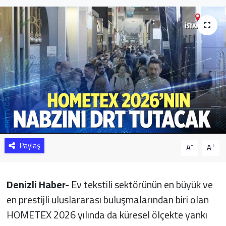
Sağlık
Yazarlar
Resmi İlan
Resmi Reklam
Paylaş
-
+
A
A
Denizli Haber-
Ev tekstili sektörünün en büyük ve
en prestijli uluslararası buluşmalarından biri olan
HOMETEX 2026 yılında da küresel ölçekte yankı