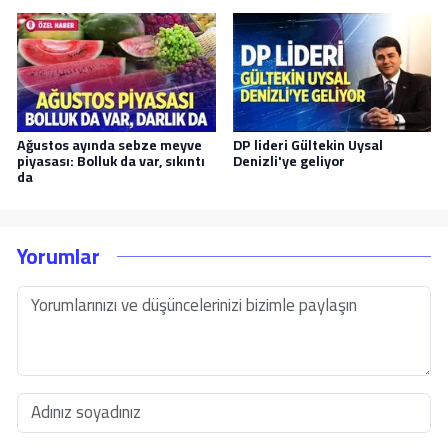
Ağustos ayında sebze meyve
DP lideri Gültekin Uysal
piyasası: Bolluk da var, sıkıntı
Denizli'ye geliyor
da
Yorumlar