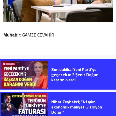
Muhabir:
GAMZE CEVAHİR
Son dakika! Yeni Parti’ye
geçecek mi? Şeniz Doğan
kararını verdi
Nihat Zeybekci; “41 yılın
ekonomik maliyeti 3 Trilyon
Dolar!”