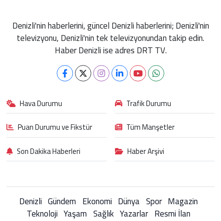
Denizli'nin haberlerini, güncel Denizli haberlerini; Denizli'nin
televizyonu, Denizli'nin tek televizyonundan takip edin.
Haber Denizli ise adres DRT TV.
Hava Durumu
Trafik Durumu
Puan Durumu ve Fikstür
Tüm Manşetler
Son Dakika Haberleri
Haber Arşivi
Denizli
Gündem
Ekonomi
Dünya
Spor
Magazin
Teknoloji
Yaşam
Sağlık
Yazarlar
Resmi İlan