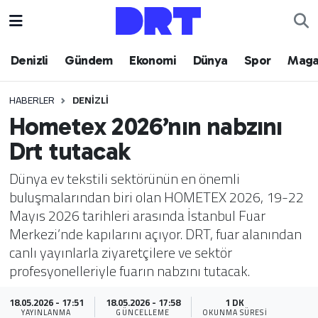
Denizli
Hava Durumu
Denizli
Gündem
Ekonomi
Dünya
Spor
Maga
Gündem
Trafik Durumu
HABERLER
DENIZLI
Hometex 2026’nın nabzını
Ekonomi
Puan Durumu ve Fikstür
Drt tutacak
Dünya
Tüm Manşetler
Dünya ev tekstili sektörünün en önemli
buluşmalarından biri olan HOMETEX 2026, 19-22
Spor
Son Dakika Haberleri
Mayıs 2026 tarihleri arasında İstanbul Fuar
Merkezi’nde kapılarını açıyor. DRT, fuar alanından
Magazin
Haber Arşivi
canlı yayınlarla ziyaretçilere ve sektör
profesyonelleriyle fuarın nabzını tutacak.
Teknoloji
18.05.2026 - 17:51
18.05.2026 - 17:58
1 DK
Yaşam
YAYINLANMA
GÜNCELLEME
OKUNMA SÜRESI