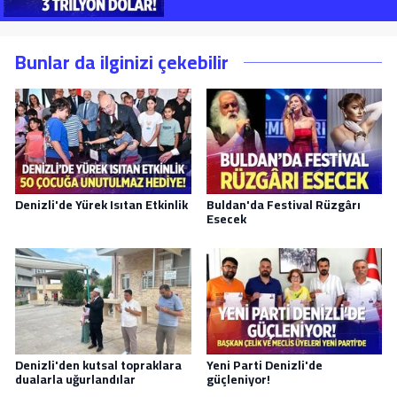
Bunlar da ilginizi çekebilir
Denizli'de Yürek Isıtan Etkinlik
Buldan'da Festival Rüzgârı
Esecek
Denizli'den kutsal topraklara
Yeni Parti Denizli'de
dualarla uğurlandılar
güçleniyor!