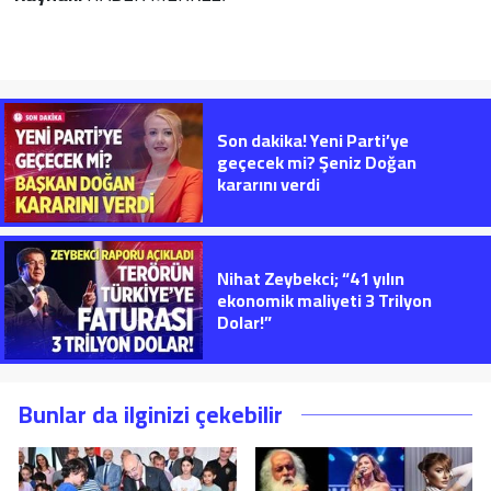
Son dakika! Yeni Parti’ye
geçecek mi? Şeniz Doğan
kararını verdi
Nihat Zeybekci; “41 yılın
ekonomik maliyeti 3 Trilyon
Dolar!”
Bunlar da ilginizi çekebilir