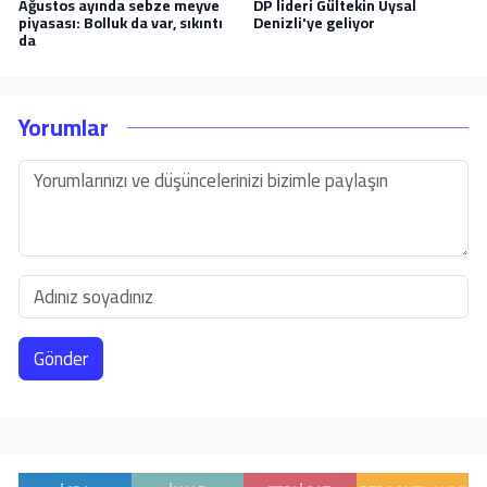
Ağustos ayında sebze meyve
DP lideri Gültekin Uysal
piyasası: Bolluk da var, sıkıntı
Denizli'ye geliyor
da
Yorumlar
Gönder