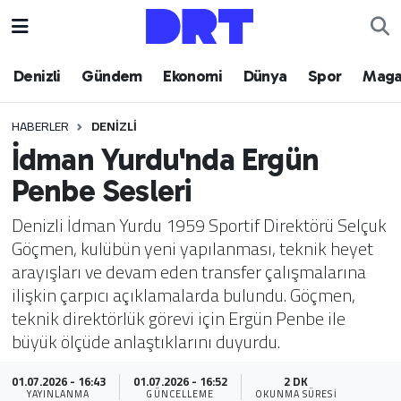
Denizli
Hava Durumu
Denizli
Gündem
Ekonomi
Dünya
Spor
Maga
Gündem
Trafik Durumu
HABERLER
DENIZLI
İdman Yurdu'nda Ergün
Ekonomi
Puan Durumu ve Fikstür
Penbe Sesleri
Dünya
Tüm Manşetler
Denizli İdman Yurdu 1959 Sportif Direktörü Selçuk
Göçmen, kulübün yeni yapılanması, teknik heyet
Spor
Son Dakika Haberleri
arayışları ve devam eden transfer çalışmalarına
ilişkin çarpıcı açıklamalarda bulundu. Göçmen,
Magazin
Haber Arşivi
teknik direktörlük görevi için Ergün Penbe ile
büyük ölçüde anlaştıklarını duyurdu.
Teknoloji
01.07.2026 - 16:43
01.07.2026 - 16:52
2 DK
Yaşam
YAYINLANMA
GÜNCELLEME
OKUNMA SÜRESI