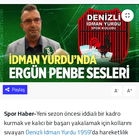
Sağlık
Yazarlar
Resmi İlan
Resmi Reklam
Paylaş
-
+
A
A
Spor Haber-
Yeni sezon öncesi iddialı bir kadro
kurmak ve kalıcı bir başarı yakalamak için kollarını
sıvayan
Denizli İdman Yurdu 1959
'da hareketlilik