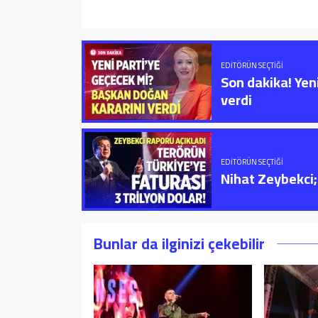
EDITÖRÜN SEÇTIĞI
Son dakika! Yen
verdi
EDITÖRÜN SEÇTIĞI
Nihat Zeybekci; 
Bunlar da ilginizi çekebilir