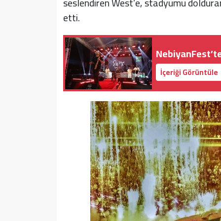
seslendiren West’e, stadyumu dolduran 
etti.
NebiyanFest’te
İçeriği Görüntüle