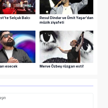
t’te Selçuk Balcı
Resul Dindar ve Ümit Yaşar'dan
müzik ziyafeti
arı esecek
Merve Özbey rüzgarı esti!