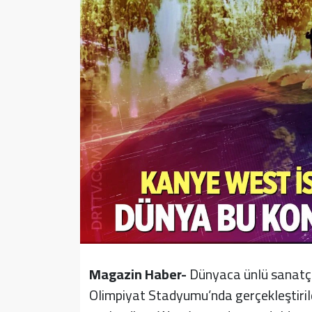
Sağlık
Yazarlar
Resmi İlan
Resmi Reklam
Magazin Haber-
Dünyaca ünlü sanatçı
Olimpiyat Stadyumu’nda gerçekleştirildi