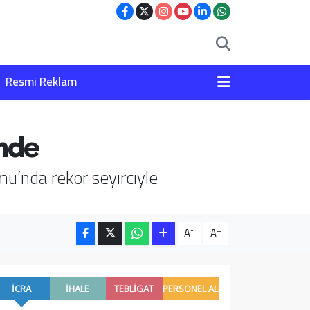
Resmi Reklam
nde
u’nda rekor seyirciyle
-
+
A
A