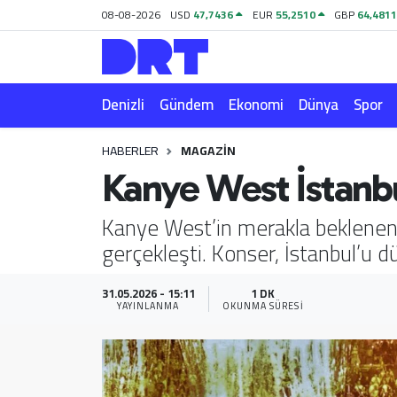
08-08-2026
USD
47,7436
EUR
55,2510
GBP
64,481
Denizli
Hava Durumu
Denizli
Gündem
Ekonomi
Dünya
Spor
Gündem
Trafik Durumu
HABERLER
MAGAZIN
Ekonomi
Puan Durumu ve Fikstür
Kanye West İstanb
Dünya
Tüm Manşetler
Kanye West’in merakla beklenen 
gerçekleşti. Konser, İstanbul’u
Spor
Son Dakika Haberleri
Magazin
Haber Arşivi
31.05.2026 - 15:11
1 DK
YAYINLANMA
OKUNMA SÜRESI
Teknoloji
Yaşam