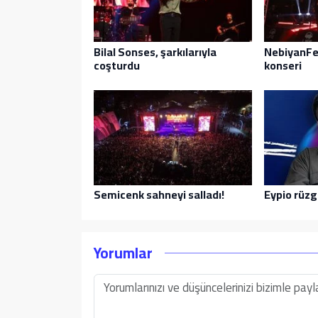
Bilal Sonses, şarkılarıyla
NebiyanFes
coşturdu
konseri
Semicenk sahneyi salladı!
Eypio rüzg
Yorumlar