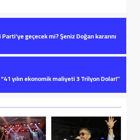
i Parti’ye geçecek mi? Şeniz Doğan kararını
“41 yılın ekonomik maliyeti 3 Trilyon Dolar!”