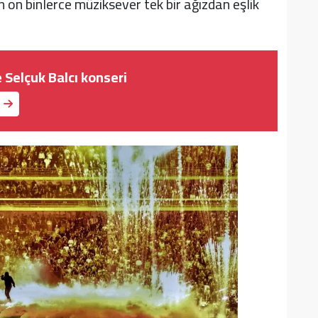
on binlerce müziksever tek bir ağızdan eşlik
 Selçuk Balcı konseri