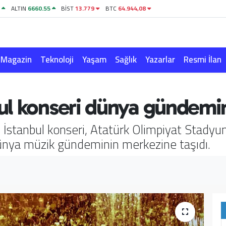
1
ALTIN
6660.55
BİST
13.779
BTC
64.944,08
Magazin
Teknoloji
Yaşam
Sağlık
Yazarlar
Resmi İlan
ul konseri dünya gündemi
İstanbul konseri, Atatürk Olimpiyat Stadyum
 dünya müzik gündeminin merkezine taşıdı.