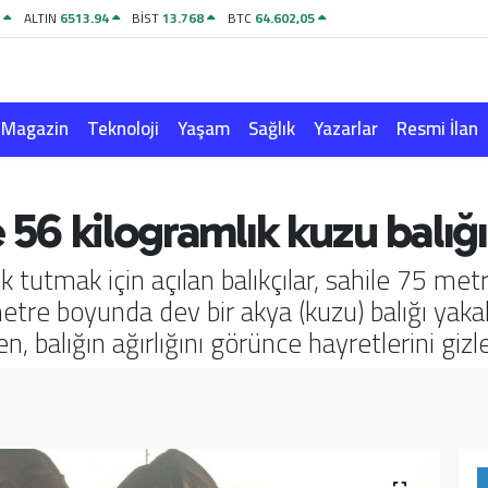
8
ALTIN
6513.94
BİST
13.768
BTC
64.602,05
Magazin
Teknoloji
Yaşam
Sağlık
Yazarlar
Resmi İlan
 56 kilogramlık kuzu balığı
k tutmak için açılan balıkçılar, sahile 75 m
tre boyunda dev bir akya (kuzu) balığı yakalad
 balığın ağırlığını görünce hayretlerini giz