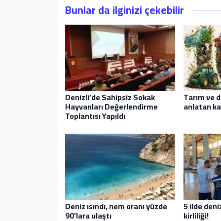
Bunlar da ilginizi çekebilir
Denizli’de Sahipsiz Sokak
Tarım ve d
Hayvanları Değerlendirme
anlatan ka
Toplantısı Yapıldı
Deniz ısındı, nem oranı yüzde
5 ilde den
90’lara ulaştı
kirliliği!