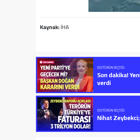
Kaynak:
İHA
EDITÖRÜN SEÇTIĞI
Son dakika! Yen
verdi
EDITÖRÜN SEÇTIĞI
Nihat Zeybekci; 