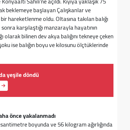
 Konyaaltı Sahili'ne açıldı. Kıyıya yaklaşık 75
rak beklemeye başlayan Çalışkanlar ve
 bir hareketlenme oldu. Oltasına takılan balığı
 sonra karşılaştığı manzarayla hayatının
ı olarak bilinen dev akya balığını tekneye çeken
şoku ise balığın boyu ve kilosunu ölçtüklerinde
lda yeşile döndü
daha önce yakalanmadı
0 santimetre boyunda ve 56 kilogram ağırlığında