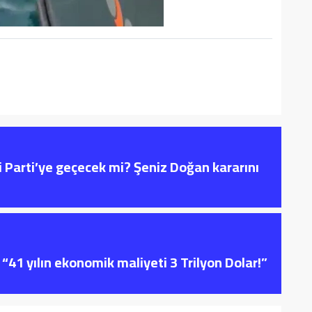
i Parti’ye geçecek mi? Şeniz Doğan kararını
“41 yılın ekonomik maliyeti 3 Trilyon Dolar!”