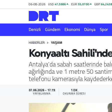
06-08-2026
USD
47,5986
EUR
55,0700
GBP
64,243
Denizli
Hava Durumu
Denizli
Gündem
Ekonomi
Dünya
Spor
Gündem
Trafik Durumu
HABERLER
YAŞAM
Ekonomi
Puan Durumu ve Fikstür
Konyaaltı Sahili'nde
Dünya
Tüm Manşetler
Antalya'da sabah saatlerinde balı
ağırlığında ve 1 metre 50 santime
Spor
Son Dakika Haberleri
telefonu kamerasıyla kaydederken,
Magazin
Haber Arşivi
07.06.2026 - 17:19
1 DK
YAYINLANMA
OKUNMA SÜRESI
Teknoloji
Yaşam