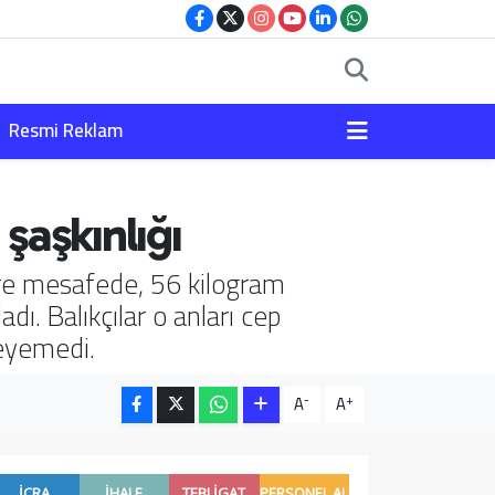
Resmi Reklam
 şaşkınlığı
etre mesafede, 56 kilogram
ı. Balıkçılar o anları cep
leyemedi.
-
+
A
A