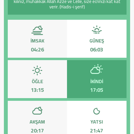
kılınız, muhakkak Allah Azze ve Celle, size ecrinizi kat kat
verir. (Hadis-i şerif)
Sağlık
Yazarlar
İMSAK
GÜNEŞ
Resmi İlan
04:26
06:03
Resmi Reklam
ÖĞLE
İKINDI
13:15
17:05
AKŞAM
YATSI
20:17
21:47