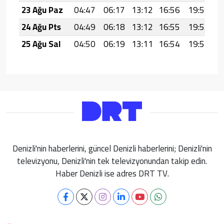
23 Ağu Paz
04:47
06:17
13:12
16:56
19:56
2
24 Ağu Pts
04:49
06:18
13:12
16:55
19:55
2
25 Ağu Sal
04:50
06:19
13:11
16:54
19:54
2
Denizli'nin haberlerini, güncel Denizli haberlerini; Denizli'nin
televizyonu, Denizli'nin tek televizyonundan takip edin.
Haber Denizli ise adres DRT TV.