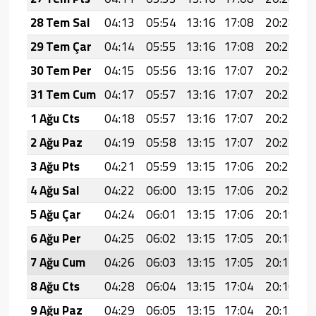
28 Tem Sal
04:13
05:54
13:16
17:08
20:28
2
29 Tem Çar
04:14
05:55
13:16
17:08
20:27
2
30 Tem Per
04:15
05:56
13:16
17:07
20:26
2
31 Tem Cum
04:17
05:57
13:16
17:07
20:25
2
1 Ağu Cts
04:18
05:57
13:16
17:07
20:24
2
2 Ağu Paz
04:19
05:58
13:15
17:07
20:23
2
3 Ağu Pts
04:21
05:59
13:15
17:06
20:22
2
4 Ağu Sal
04:22
06:00
13:15
17:06
20:21
2
5 Ağu Çar
04:24
06:01
13:15
17:06
20:19
2
6 Ağu Per
04:25
06:02
13:15
17:05
20:18
2
7 Ağu Cum
04:26
06:03
13:15
17:05
20:17
2
8 Ağu Cts
04:28
06:04
13:15
17:04
20:16
2
9 Ağu Paz
04:29
06:05
13:15
17:04
20:15
2