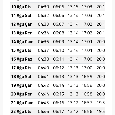
10 Ağu Pts
04:30
06:06
13:15
17:03
20:14
2
11 Ağu Sal
04:32
06:06
13:14
17:03
20:12
2
12 Ağu Çar
04:33
06:07
13:14
17:02
20:11
2
13 Ağu Per
04:34
06:08
13:14
17:02
20:10
2
14 Ağu Cum
04:36
06:09
13:14
17:01
20:09
2
15 Ağu Cts
04:37
06:10
13:14
17:01
20:07
2
16 Ağu Paz
04:38
06:11
13:14
17:00
20:06
2
17 Ağu Pts
04:40
06:12
13:13
17:00
20:05
2
18 Ağu Sal
04:41
06:13
13:13
16:59
20:03
2
19 Ağu Çar
04:42
06:14
13:13
16:58
20:02
2
20 Ağu Per
04:44
06:15
13:13
16:58
20:01
2
21 Ağu Cum
04:45
06:16
13:12
16:57
19:59
2
22 Ağu Cts
04:46
06:17
13:12
16:56
19:58
2