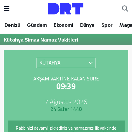
Denizli
Hava Durumu
Denizli
Gündem
Ekonomi
Dünya
Spor
Maga
Gündem
Trafik Durumu
Kütahya Simav Namaz Vakitleri
Ekonomi
Puan Durumu ve Fikstür
KÜTAHYA
Dünya
Tüm Manşetler
AKŞAM VAKTINE KALAN SÜRE
Spor
Son Dakika Haberleri
09:39
Magazin
Haber Arşivi
7 Ağustos 2026
24 Safer 1448
Teknoloji
Yaşam
Rabbinizi devamlı zikrediniz ve namazınızı ilk vaktinde