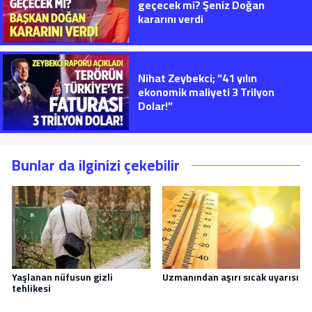
geçecek mi? Şeniz Doğan
kararını verdi
Nihat Zeybekci; “41 yılın
ekonomik maliyeti 3 Trilyon
Dolar!”
Bunlar da ilginizi çekebilir
Yaşlanan nüfusun gizli
Uzmanından aşırı sıcak uyarısı
tehlikesi