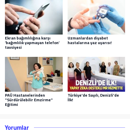
Ekran bağımlılığına karşı
Uzmanlardan diyabet
’bağımlılık yapmayan telefon’
hastalarına yaz uyarısı!
tavsiyesi
PAÜ Hastanelerinden
Türkiye'de Sayılı, Denizli'de
"Sürdürülebilir Emzirme"
İlk!
Eğitimi
Yorumlar