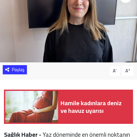
Sağlık
Yazarlar
Resmi İlan
Resmi Reklam
Paylaş
-
+
A
A
Hamile kadınlara deniz
ve havuz uyarısı
Sağlık Haber -
Yaz döneminde en önemli noktanın