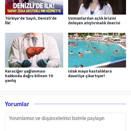
Türkiye'de Sayılı, Denizli'de
Uzmanlardan açlık krizini
İlk!
önleyen atıştırmalık önerisi
Karaciğer yağlanması
Islak mayo hastalıklara
hakkında doğru bilinen 10
davetiye çıkartıyor!
yanlış
Yorumlar