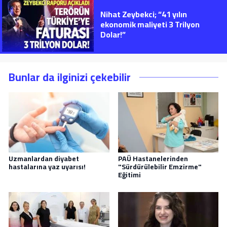
Nihat Zeybekci; “41 yılın
ekonomik maliyeti 3 Trilyon
Dolar!”
Bunlar da ilginizi çekebilir
Uzmanlardan diyabet
PAÜ Hastanelerinden
hastalarına yaz uyarısı!
"Sürdürülebilir Emzirme"
Eğitimi