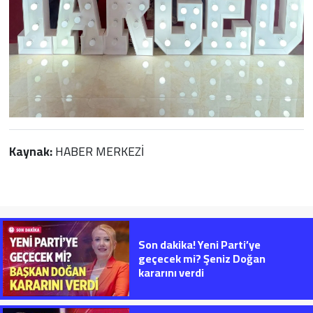
Kaynak:
HABER MERKEZİ
Son dakika! Yeni Parti’ye
geçecek mi? Şeniz Doğan
kararını verdi