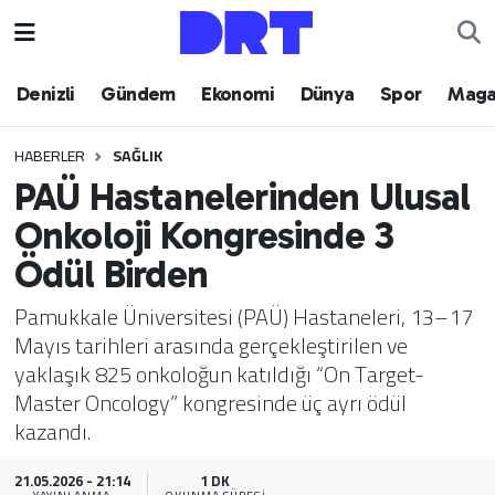
Denizli
Hava Durumu
Denizli
Gündem
Ekonomi
Dünya
Spor
Maga
Gündem
Trafik Durumu
HABERLER
SAĞLIK
PAÜ Hastanelerinden Ulusal
Ekonomi
Puan Durumu ve Fikstür
Onkoloji Kongresinde 3
Dünya
Tüm Manşetler
Ödül Birden
Spor
Son Dakika Haberleri
Pamukkale Üniversitesi (PAÜ) Hastaneleri, 13–17
Mayıs tarihleri arasında gerçekleştirilen ve
Magazin
Haber Arşivi
yaklaşık 825 onkoloğun katıldığı “On Target-
Master Oncology” kongresinde üç ayrı ödül
Teknoloji
kazandı.
Yaşam
21.05.2026 - 21:14
1 DK