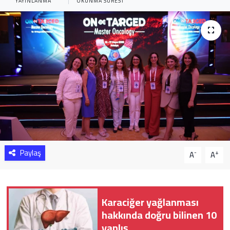
YAYINLANMA
OKUNMA SÜRESI
Sağlık
Yazarlar
Resmi İlan
Resmi Reklam
Paylaş
-
+
A
A
Karaciğer yağlanması
hakkında doğru bilinen 10
yanlış