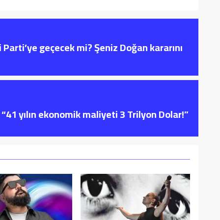
i Parti’ye geçecek mi? Şeniz Doğan kararını
“41 yılın ekonomik maliyeti 3 Trilyon Dolar!”