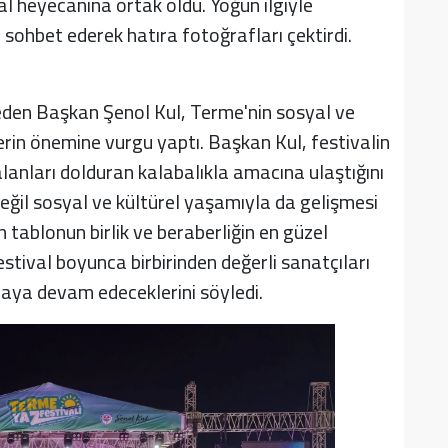
al heyecanına ortak oldu. Yoğun ilgiyle
sohbet ederek hatıra fotoğrafları çektirdi.
eden Başkan Şenol Kul, Terme'nin sosyal ve
erin önemine vurgu yaptı. Başkan Kul, festivalin
anları dolduran kalabalıkla amacına ulaştığını
 değil sosyal ve kültürel yaşamıyla da gelişmesi
an tablonun birlik ve beraberliğin en güzel
estival boyunca birbirinden değerli sanatçıları
maya devam edeceklerini söyledi.