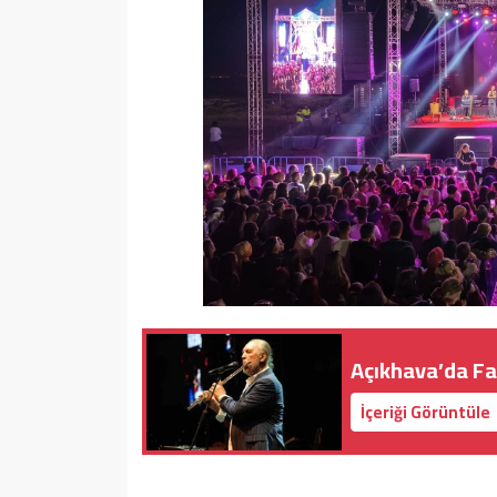
Açıkhava’da Fa
İçeriği Görüntüle