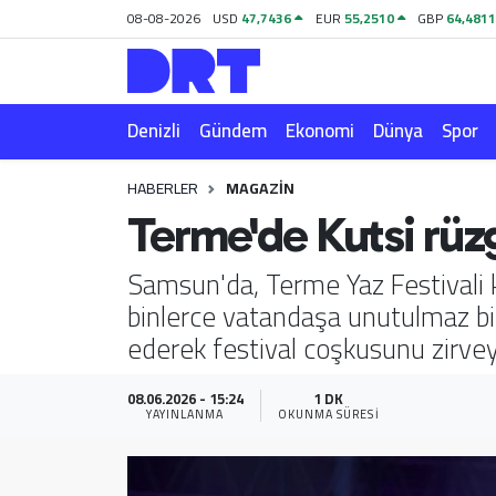
08-08-2026
USD
47,7436
EUR
55,2510
GBP
64,481
Denizli
Hava Durumu
Denizli
Gündem
Ekonomi
Dünya
Spor
Gündem
Trafik Durumu
HABERLER
MAGAZIN
Ekonomi
Puan Durumu ve Fikstür
Terme'de Kutsi rüz
Dünya
Tüm Manşetler
Samsun'da, Terme Yaz Festivali 
binlerce vatandaşa unutulmaz bir 
Spor
Son Dakika Haberleri
ederek festival coşkusunu zirvey
Magazin
Haber Arşivi
08.06.2026 - 15:24
1 DK
YAYINLANMA
OKUNMA SÜRESI
Teknoloji
Yaşam