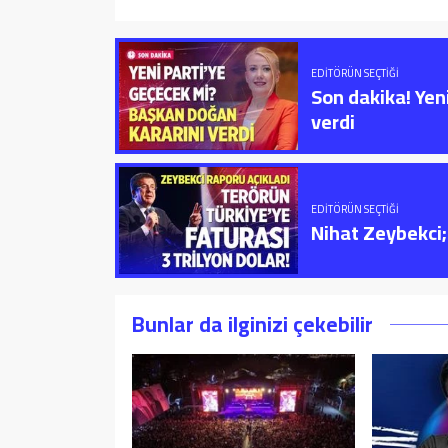
EDITÖRÜN SEÇTIĞI
Son dakika! Yen
verdi
EDITÖRÜN SEÇTIĞI
Nihat Zeybekci; 
Bunlar da ilginizi çekebilir