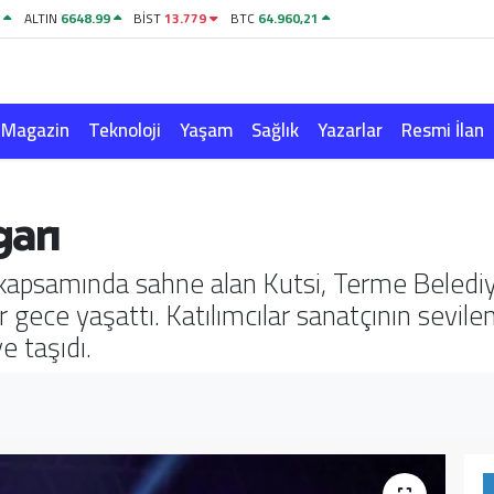
1
ALTIN
6648.99
BİST
13.779
BTC
64.960,21
Magazin
Teknoloji
Yaşam
Sağlık
Yazarlar
Resmi İlan
garı
kapsamında sahne alan Kutsi, Terme Belediye
gece yaşattı. Katılımcılar sanatçının sevilen 
e taşıdı.