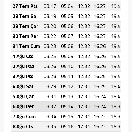
27 Tem Pts
03:17
05:04
12:32
16:27
19:49
2
28 Tem Sal
03:19
05:05
12:32
16:27
19:48
2
29 Tem Çar
03:20
05:06
12:32
16:27
19:47
2
30 Tem Per
03:22
05:07
12:32
16:27
19:46
2
31 Tem Cum
03:23
05:08
12:32
16:26
19:45
2
1 Ağu Cts
03:25
05:09
12:32
16:26
19:44
2
2 Ağu Paz
03:26
05:10
12:32
16:26
19:43
2
3 Ağu Pts
03:28
05:11
12:32
16:25
19:42
2
4 Ağu Sal
03:29
05:12
12:31
16:25
19:41
2
5 Ağu Çar
03:31
05:13
12:31
16:24
19:40
2
6 Ağu Per
03:32
05:14
12:31
16:24
19:39
2
7 Ağu Cum
03:34
05:15
12:31
16:23
19:37
2
8 Ağu Cts
03:35
05:16
12:31
16:23
19:36
2