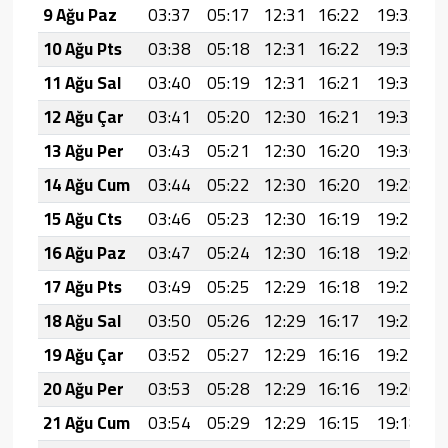
9 Ağu Paz
03:37
05:17
12:31
16:22
19:35
2
10 Ağu Pts
03:38
05:18
12:31
16:22
19:34
2
11 Ağu Sal
03:40
05:19
12:31
16:21
19:32
2
12 Ağu Çar
03:41
05:20
12:30
16:21
19:31
2
13 Ağu Per
03:43
05:21
12:30
16:20
19:30
2
14 Ağu Cum
03:44
05:22
12:30
16:20
19:28
2
15 Ağu Cts
03:46
05:23
12:30
16:19
19:27
2
16 Ağu Paz
03:47
05:24
12:30
16:18
19:26
2
17 Ağu Pts
03:49
05:25
12:29
16:18
19:24
2
18 Ağu Sal
03:50
05:26
12:29
16:17
19:23
2
19 Ağu Çar
03:52
05:27
12:29
16:16
19:21
2
20 Ağu Per
03:53
05:28
12:29
16:16
19:20
2
21 Ağu Cum
03:54
05:29
12:29
16:15
19:18
2