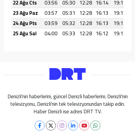
22 Ağu Cts
03:56
05:30
12:28
16:14
19:17
2
23 Ağu Paz
03:57
05:31
12:28
16:13
19:15
2
24 Ağu Pts
03:59
05:32
12:28
16:13
19:14
2
25 Ağu Sal
04:00
05:33
12:28
16:12
19:12
2
Denizli'nin haberlerini, güncel Denizli haberlerini; Denizli'nin
televizyonu, Denizli'nin tek televizyonundan takip edin.
Haber Denizli ise adres DRT TV.