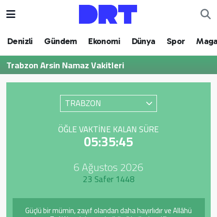
Denizli
Hava Durumu
Denizli
Gündem
Ekonomi
Dünya
Spor
Maga
Gündem
Trafik Durumu
Trabzon Arsin Namaz Vakitleri
Ekonomi
Puan Durumu ve Fikstür
TRABZON
Dünya
Tüm Manşetler
ÖĞLE VAKTINE KALAN SÜRE
Spor
Son Dakika Haberleri
05:35:45
Magazin
Haber Arşivi
6 Ağustos 2026
23 Safer 1448
Teknoloji
Yaşam
Güçlü bir mümin, zayıf olandan daha hayırlıdır ve Allâhü