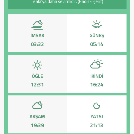
Teâlâ'ya daha sevimlidir. (Hadis-i şerif)
Sağlık
Yazarlar
İMSAK
GÜNEŞ
Resmi İlan
03:32
05:14
Resmi Reklam
ÖĞLE
İKINDI
12:31
16:24
AKŞAM
YATSI
19:39
21:13