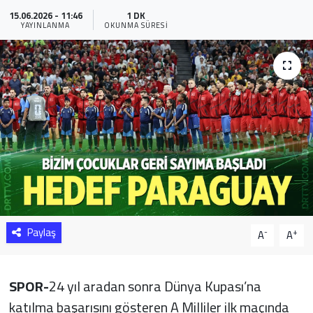
15.06.2026 - 11:46
1 DK
Sağlık
YAYINLANMA
OKUNMA SÜRESI
Yazarlar
Resmi İlan
Resmi Reklam
Paylaş
-
+
A
A
SPOR-
24 yıl aradan sonra Dünya Kupası’na
katılma başarısını gösteren A Milliler ilk maçında