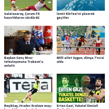
Galatasaray, Çorum FK
İzmit Körfezi’ni yüzerek
hazırlıklarını sürdürdü
geçtiler
Başkan Genç Mısır
Milli atlet Uygun, dünya 7’ncisi
televizyonuna Trabzon'u
oldu
anlattı
Beşiktaş, Hradec Kralove maçı
Erten Gazi, Yukatel Denizli