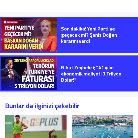
Son dakika! Yeni Parti’ye
geçecek mi? Şeniz Doğan
kararını verdi
Nihat Zeybekci; “41 yılın
ekonomik maliyeti 3 Trilyon
Dolar!”
Bunlar da ilginizi çekebilir