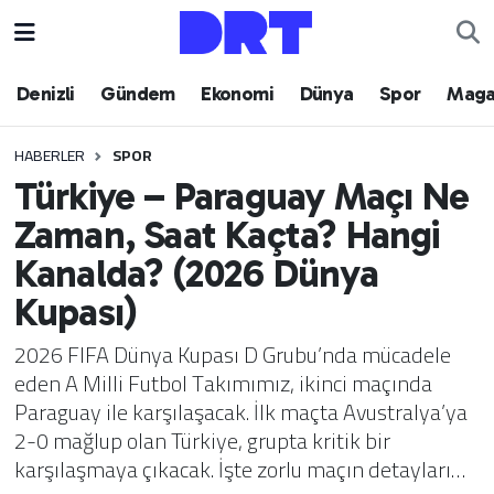
Denizli
Hava Durumu
Denizli
Gündem
Ekonomi
Dünya
Spor
Maga
Gündem
Trafik Durumu
HABERLER
SPOR
Türkiye – Paraguay Maçı Ne
Ekonomi
Puan Durumu ve Fikstür
Zaman, Saat Kaçta? Hangi
Dünya
Tüm Manşetler
Kanalda? (2026 Dünya
Kupası)
Spor
Son Dakika Haberleri
2026 FIFA Dünya Kupası D Grubu’nda mücadele
Magazin
Haber Arşivi
eden A Milli Futbol Takımımız, ikinci maçında
Paraguay ile karşılaşacak. İlk maçta Avustralya’ya
Teknoloji
2-0 mağlup olan Türkiye, grupta kritik bir
karşılaşmaya çıkacak. İşte zorlu maçın detayları…
Yaşam