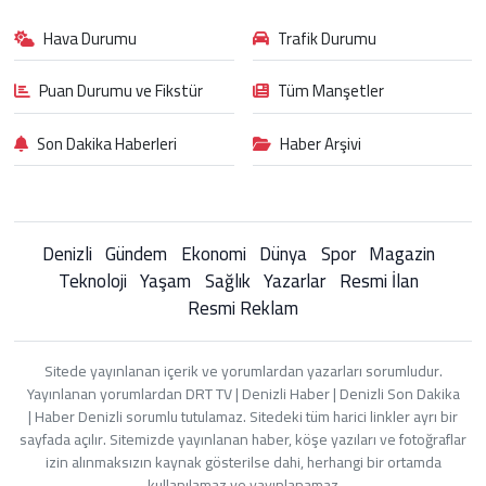
Hava Durumu
Trafik Durumu
Puan Durumu ve Fikstür
Tüm Manşetler
Son Dakika Haberleri
Haber Arşivi
Denizli
Gündem
Ekonomi
Dünya
Spor
Magazin
Teknoloji
Yaşam
Sağlık
Yazarlar
Resmi İlan
Resmi Reklam
Sitede yayınlanan içerik ve yorumlardan yazarları sorumludur.
Yayınlanan yorumlardan DRT TV | Denizli Haber | Denizli Son Dakika
| Haber Denizli sorumlu tutulamaz. Sitedeki tüm harici linkler ayrı bir
sayfada açılır. Sitemizde yayınlanan haber, köşe yazıları ve fotoğraflar
izin alınmaksızın kaynak gösterilse dahi, herhangi bir ortamda
kullanılamaz ve yayınlanamaz