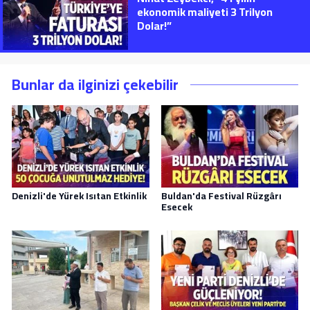
ekonomik maliyeti 3 Trilyon
Dolar!”
Bunlar da ilginizi çekebilir
Denizli'de Yürek Isıtan Etkinlik
Buldan'da Festival Rüzgârı
Esecek