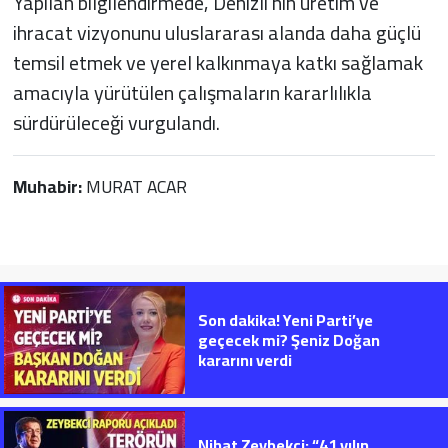
Yapılan bilgilendirmede, Denizli'nin üretim ve
ihracat vizyonunu uluslararası alanda daha güçlü
temsil etmek ve yerel kalkınmaya katkı sağlamak
amacıyla yürütülen çalışmaların kararlılıkla
sürdürüleceği vurgulandı.
Muhabir:
MURAT ACAR
Son dakika! Yeni Parti’ye
geçecek mi? Şeniz Doğan
kararını verdi
Nihat Zeybekci; “41 yılın