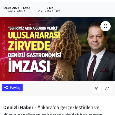
09.07.2026 - 12:55
2 DK
Sağlık
YAYINLANMA
OKUNMA SÜRESI
Yazarlar
Resmi İlan
Resmi Reklam
Paylaş
-
+
A
A
Denizli Haber -
Ankara'da gerçekleştirilen ve
dünya genelinden çok sayıda devlet başkanının