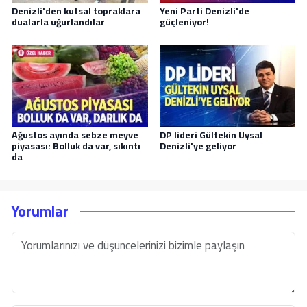
Denizli'den kutsal topraklara
Yeni Parti Denizli'de
dualarla uğurlandılar
güçleniyor!
Ağustos ayında sebze meyve
DP lideri Gültekin Uysal
piyasası: Bolluk da var, sıkıntı
Denizli'ye geliyor
da
Yorumlar