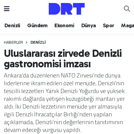
Denizli
Hava Durumu
Denizli
Gündem
Ekonomi
Dünya
Spor
Maga
Gündem
Trafik Durumu
HABERLER
DENIZLI
Uluslararası zirvede Denizli
Ekonomi
Puan Durumu ve Fikstür
gastronomisi imzası
Dünya
Tüm Manşetler
Ankara'da düzenlenen NATO Zirvesi'nde dünya
liderlerine ikram edilen özel menüde, Denizli'nin
Spor
Son Dakika Haberleri
tescilli lezzetleri Yanık Denizli Yoğurdu ve yüksek
rakımlı dağlarda yetişen kuzugöbeği mantarı yer
Magazin
Haber Arşivi
aldı. İki Denizli lezzetinin menüde yer almasıyla
ilgili Denizli İhracatçılar Birliği’nden yapılan
Teknoloji
açıklamada, Denizli’nin değerlerinin tanıtımının
devam edeceği vurgusu yapıldı.
Yaşam