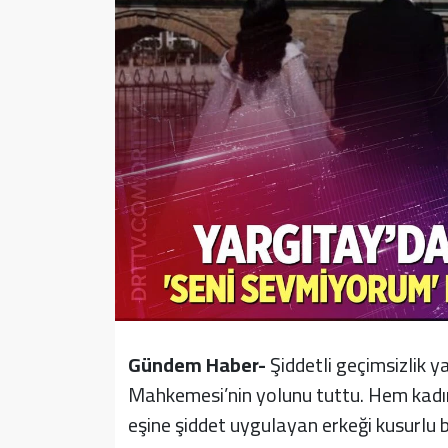
Sağlık
Yazarlar
Resmi İlan
Resmi Reklam
Gündem Haber-
Şiddetli geçimsizlik y
Mahkemesi’nin yolunu tuttu. Hem kadı
eşine şiddet uygulayan erkeği kusurlu b