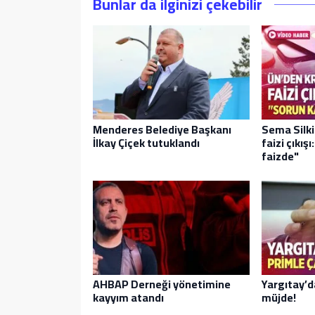
Bunlar da ilginizi çekebilir
Menderes Belediye Başkanı
Sema Silki
İlkay Çiçek tutuklandı
faizi çıkış
faizde"
AHBAP Derneği yönetimine
Yargıtay’d
kayyım atandı
müjde!