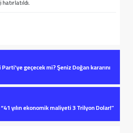
hatırlatıldı.
i Parti’ye geçecek mi? Şeniz Doğan kararını
“41 yılın ekonomik maliyeti 3 Trilyon Dolar!”