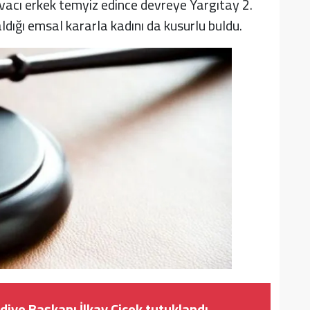
davacı erkek temyiz edince devreye Yargıtay 2.
 aldığı emsal kararla kadını da kusurlu buldu.
iye Başkanı İlkay Çiçek tutuklandı