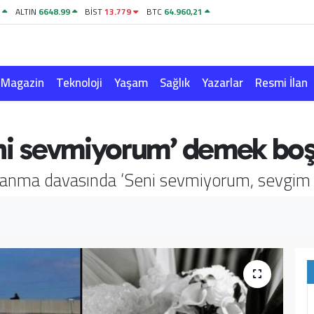
1
ALTIN
6648.99
BİST
13.779
BTC
64.960,21
Magazin
Teknoloji
Yaşam
Sağlık
Yazarlar
Resmi İlan
Seni sevmiyorum’ demek b
oşanma davasında ‘Seni sevmiyorum, sevgim bi