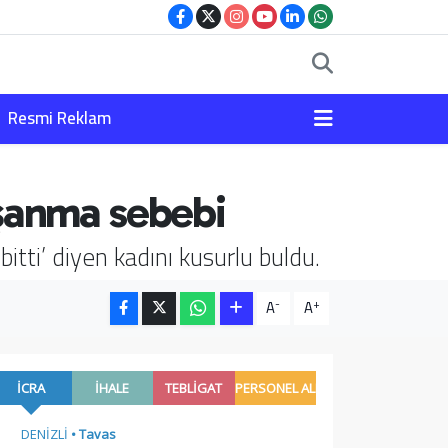
Resmi Reklam
oşanma sebebi
tti’ diyen kadını kusurlu buldu.
-
+
A
A