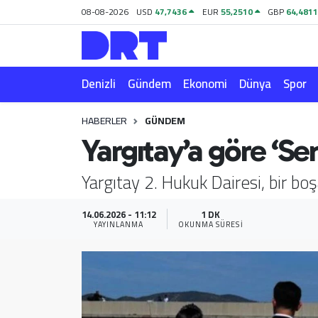
08-08-2026
USD
47,7436
EUR
55,2510
GBP
64,481
Denizli
Hava Durumu
Denizli
Gündem
Ekonomi
Dünya
Spor
Gündem
Trafik Durumu
HABERLER
GÜNDEM
Ekonomi
Puan Durumu ve Fikstür
Yargıtay’a göre ‘
Dünya
Tüm Manşetler
Yargıtay 2. Hukuk Dairesi, bir b
Spor
Son Dakika Haberleri
14.06.2026 - 11:12
1 DK
YAYINLANMA
OKUNMA SÜRESI
Magazin
Haber Arşivi
Teknoloji
Yaşam