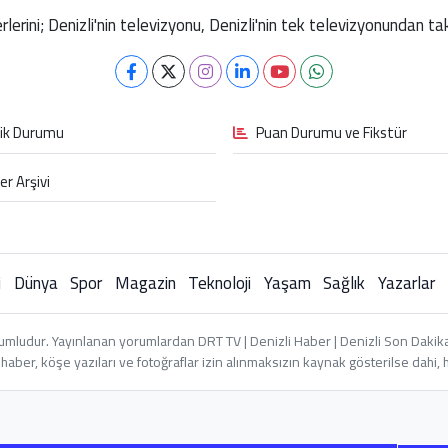
berlerini; Denizli'nin televizyonu, Denizli'nin tek televizyonundan 
fik Durumu
Puan Durumu ve Fikstür
er Arşivi
i
Dünya
Spor
Magazin
Teknoloji
Yaşam
Sağlık
Yazarlar
umludur. Yayınlanan yorumlardan DRT TV | Denizli Haber | Denizli Son Dakika 
an haber, köşe yazıları ve fotoğraflar izin alınmaksızın kaynak gösterilse dah