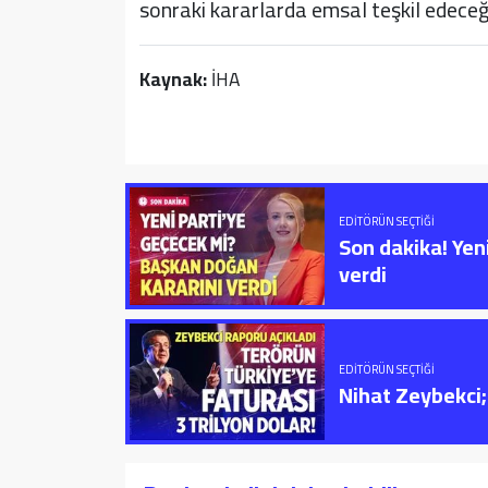
sonraki kararlarda emsal teşkil edeceği 
Kaynak:
İHA
EDITÖRÜN SEÇTIĞI
Son dakika! Yen
verdi
EDITÖRÜN SEÇTIĞI
Nihat Zeybekci; 