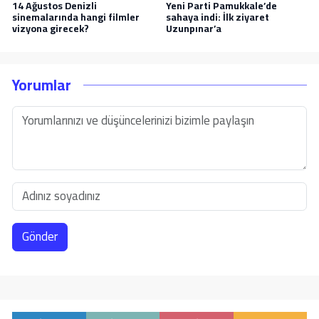
14 Ağustos Denizli
Yeni Parti Pamukkale’de
sinemalarında hangi filmler
sahaya indi: İlk ziyaret
vizyona girecek?
Uzunpınar’a
Yorumlar
Gönder