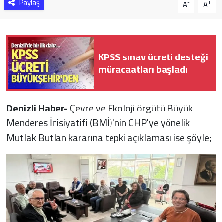
Paylaş
-
+
A
A
KPSS sınav ücreti desteği
müracaatları başladı
Denizli Haber-
Çevre ve Ekoloji örgütü Büyük
Menderes İnisiyatifi (BMİ)'nin CHP'ye yönelik
Mutlak Butlan kararına tepki açıklaması ise şöyle;