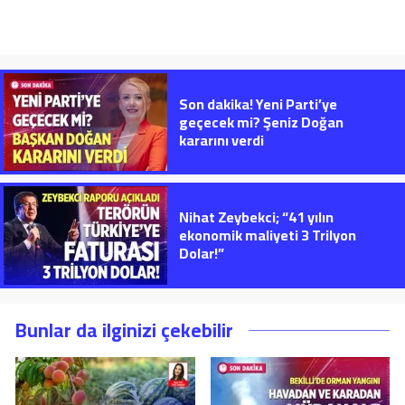
Son dakika! Yeni Parti’ye
geçecek mi? Şeniz Doğan
kararını verdi
Nihat Zeybekci; “41 yılın
ekonomik maliyeti 3 Trilyon
Dolar!”
Bunlar da ilginizi çekebilir