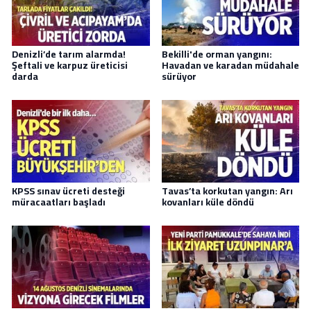
Denizli’de tarım alarmda!
Bekilli'de orman yangını:
Şeftali ve karpuz üreticisi
Havadan ve karadan müdahale
darda
sürüyor
KPSS sınav ücreti desteği
Tavas’ta korkutan yangın: Arı
müracaatları başladı
kovanları küle döndü