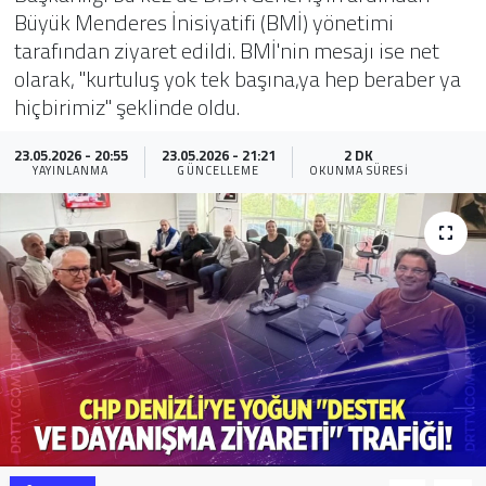
Büyük Menderes İnisiyatifi (BMİ) yönetimi
Sağlık
tarafından ziyaret edildi. BMİ'nin mesajı ise net
olarak, "kurtuluş yok tek başına,ya hep beraber ya
Yazarlar
hiçbirimiz" şeklinde oldu.
Resmi İlan
23.05.2026 - 20:55
23.05.2026 - 21:21
2 DK
YAYINLANMA
GÜNCELLEME
OKUNMA SÜRESI
Resmi Reklam