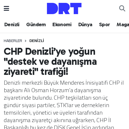
Denizli
Hava Durumu
Denizli
Gündem
Ekonomi
Dünya
Spor
Maga
Gündem
Trafik Durumu
HABERLER
DENIZLI
CHP Denizli’ye yoğun
Ekonomi
Puan Durumu ve Fikstür
"destek ve dayanışma
Dünya
Tüm Manşetler
ziyareti" trafiği!
Spor
Son Dakika Haberleri
Denizli merkezli Büyük Menderes İnisiyatifi CHP il
başkanı Ali Osman Horzum’a dayanışma
Magazin
Haber Arşivi
ziyaretinde bulundu. CHP teşkilatları son üç
gündür siyasi partiler, STK'lar ve derneklerin
Teknoloji
temsilcileri, yönetici ve üyeleri tarafından
dayanışma ziyaretçi akınına uğrarken, CHP İl
Yaşam
Başkanlığı bu kez de DİSK Genel İş'in ardından