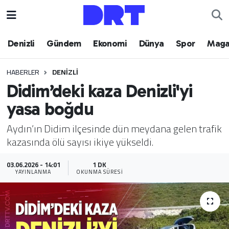
Denizli
Hava Durumu
Denizli
Gündem
Ekonomi
Dünya
Spor
Maga
Gündem
Trafik Durumu
HABERLER
DENIZLI
Didim’deki kaza Denizli'yi
Ekonomi
Puan Durumu ve Fikstür
yasa boğdu
Dünya
Tüm Manşetler
Aydın’ın Didim ilçesinde dün meydana gelen trafik
kazasında ölü sayısı ikiye yükseldi.
Spor
Son Dakika Haberleri
03.06.2026 - 14:01
1 DK
Magazin
Haber Arşivi
YAYINLANMA
OKUNMA SÜRESI
Teknoloji
Yaşam