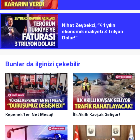
Nihat Zeybekci; “41 yılın
ekonomik maliyeti 3 Trilyon
Dolar!”
Bunlar da ilginizi çekebilir
Kepenek'ten Net Mesaj!
İlk Akıllı Kavşak Geliyor!