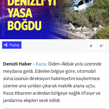
Sağlık
Yazarlar
Resmi İlan
Paylaş
Resmi Reklam
-
+
A
A
Denizli Haber
-
Kaza;
Didim-Akbük yolu üzerinde
meydana geldi. Edinilen bilgiye göre, otomobil
sürücüsünün direksiyon hakimiyetini kaybetmesi
üzerine ana yoldan çıkarak makilik alana uçtu.
Kaza ihbarının ardından bölgeye sağlık itfaiye ve
jandarma ekipleri sevk edildi.