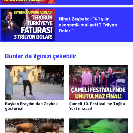
Nihat Zeybekci; “41 yılın
ekonomik maliyeti 3 Trilyon
Dolar!”
Bunlar da ilginizi çekebilir
Başkan Eraydın'dan Zeybek
Çameli 10. Festivali’ne Tuğba
gösterisi!
Yurt imzası!