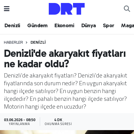
Denizli
Hava Durumu
Denizli
Gündem
Ekonomi
Dünya
Spor
Maga
Gündem
Trafik Durumu
HABERLER
DENIZLI
Denizli'de akaryakıt fiyatları
Ekonomi
Puan Durumu ve Fikstür
ne kadar oldu?
Dünya
Tüm Manşetler
Denizli'de akaryakıt fiyatları? Denizli'de akaryakıt
fiyatlarında son durum nedir? En uygun akaryakıt
Spor
Son Dakika Haberleri
hangi ilçede satılıyor? En uygun benzin hangi
ilçededir? En pahalı benzin hangi ilçede satılıyor?
Magazin
Haber Arşivi
Motorin hangi ilçede en ucuzdur?
Teknoloji
03.06.2026 - 08:50
4 DK
YAYINLANMA
OKUNMA SÜRESI
Yaşam