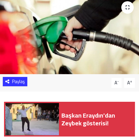
Sağlık
Yazarlar
Resmi İlan
Resmi Reklam
Paylaş
-
+
A
A
Başkan Eraydın'dan
Zeybek gösterisi!