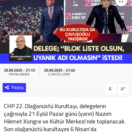
Sağlık
Yazarlar
Resmi İlan
Resmi Reklam
20.09.2025 - 21:13
20.09.2025 - 21:45
YAYINLANMA
GÜNCELLEME
Paylaş
-
+
A
A
CHP 22. Olağanüstü Kurultayı, delegelerin
çağrısıyla 21 Eylül Pazar günü (yarın) Nazım
Hikmet Kongre ve Kültür Merkezi'nde toplanacak.
Son olağanüstü kurultayını 6 Nisan'da