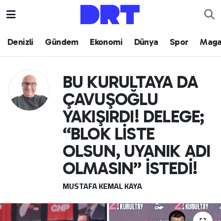
Denizli
Hava Durumu
Denizli
Gündem
Ekonomi
Dünya
Spor
Maga
Gündem
Trafik Durumu
BU KURULTAYA DA
Ekonomi
Puan Durumu ve Fikstür
ÇAVUŞOĞLU
Dünya
Tüm Manşetler
YAKIŞIRDI! DELEGE;
“BLOK LİSTE
Spor
Son Dakika Haberleri
OLSUN, UYANIK ADI
Magazin
Haber Arşivi
OLMASIN” İSTEDİ!
MUSTAFA KEMAL KAYA
Teknoloji
Yaşam