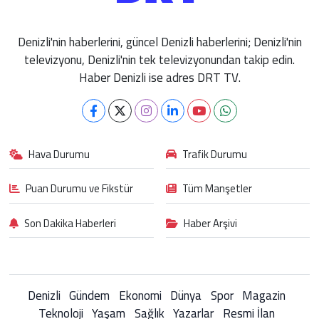
Denizli'nin haberlerini, güncel Denizli haberlerini; Denizli'nin
televizyonu, Denizli'nin tek televizyonundan takip edin.
Haber Denizli ise adres DRT TV.
Hava Durumu
Trafik Durumu
Puan Durumu ve Fikstür
Tüm Manşetler
Son Dakika Haberleri
Haber Arşivi
Denizli
Gündem
Ekonomi
Dünya
Spor
Magazin
Teknoloji
Yaşam
Sağlık
Yazarlar
Resmi İlan