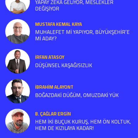
YAPAY ZEKÂ GELİYOR, MESLEKLER
DEĞİŞİYOR
MUSTAFA KEMAL KAYA
MUHALEFET Mİ YAPIYOR, BÜYÜKŞEHİR’E
Mİ ADAY?
İRFAN ATASOY
DÜŞÜNSEL KAŞAĞISIZLIK
İBRAHIM ALAYONT
BOĞAZDAKİ DÜĞÜM, OMUZDAKİ YÜK
B. ÇAĞLAR ERGIN
HEM İKİ BUÇUK KURUŞ, HEM ÖN KOLTUK,
HEM DE KIZILAYA KADAR!