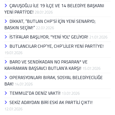
ÇAVUŞOĞLU İLE 19 İLÇE VE 14 BELEDİYE BAŞKANI
YENİ PARTİ'DE!
28.07.2026
DİKKAT, “BUTLAN CHP’Sİ İÇİN YENİ SENARYO;
BASKIN SEÇİM!”
22.07.2026
İSTİFALAR BAŞLIYOR, "YENİ YOL" GELİYOR!
21.07.2026
BUTLANCILAR CHP’YE, CHP’LİLER YENİ PARTİ’YE!
19.07.2026
BARO VE SENDİKADAN NO PASARAN* VE
KAHRAMAN BAŞSAVCI BUTLAN’A KARŞI!
15.07.2026
OPERASYONLARI BIRAK, SOSYAL BELEDİYECİLİĞE
BAK!
14.07.2026
TEMMUZ’DA DENİZ VAKTİ!
13.07.2026
SEKİZ ADAYDAN BİRİ ESKİ AK PARTİLİ ÇIKTI!
12.07.2026