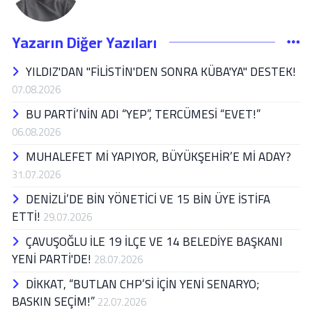
Yazarın Diğer Yazıları
YILDIZ'DAN "FİLİSTİN'DEN SONRA KÜBA'YA" DESTEK!
07.08.2026
BU PARTİ’NİN ADI “YEP”, TERCÜMESİ “EVET!”
06.08.2026
MUHALEFET Mİ YAPIYOR, BÜYÜKŞEHİR’E Mİ ADAY?
31.07.2026
DENİZLİ’DE BİN YÖNETİCİ VE 15 BİN ÜYE İSTİFA
ETTİ!
29.07.2026
ÇAVUŞOĞLU İLE 19 İLÇE VE 14 BELEDİYE BAŞKANI
YENİ PARTİ'DE!
28.07.2026
DİKKAT, “BUTLAN CHP’Sİ İÇİN YENİ SENARYO;
BASKIN SEÇİM!”
22.07.2026