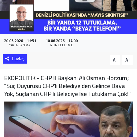
Sağlık
Yazarlar
20.05.2026 - 11:51
10.06.2026 - 14:00
Resmi İlan
YAYINLANMA
GÜNCELLEME
Resmi Reklam
Paylaş
-
+
A
A
EKOPOLİTİK - CHP İl Başkanı Ali Osman Horzum;
“Suç Duyurusu CHP’li Belediye’den Gelince Dava
Yok, Suçlanan CHP’li Belediye İse Tutuklama Çok!”