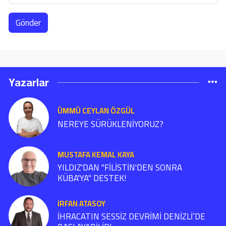
Gönder
Yazarlar
ÜMMÜ CEYLAN ÖZGÜL
NEREYE SÜRÜKLENİYORUZ?
MUSTAFA KEMAL KAYA
YILDIZ'DAN "FİLİSTİN'DEN SONRA
KÜBA'YA" DESTEK!
İRFAN ATASOY
İHRACATIN SESSİZ DEVRİMİ DENİZLİ’DE