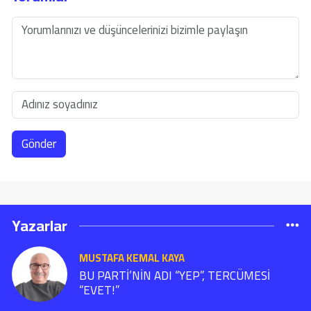
Gönder
Yazarlar
MUSTAFA KEMAL KAYA
BU PARTİ’NİN ADI “YEP”, TERCÜMESİ
“EVET!”