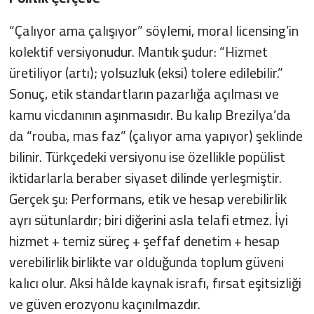
“Çalıyor ama çalışıyor” söylemi, moral licensing’in
kolektif versiyonudur. Mantık şudur: “Hizmet
üretiliyor (artı); yolsuzluk (eksi) tolere edilebilir.”
Sonuç, etik standartların pazarlığa açılması ve
kamu vicdanının aşınmasıdır. Bu kalıp Brezilya’da
da “rouba, mas faz” (çalıyor ama yapıyor) şeklinde
bilinir. Türkçedeki versiyonu ise özellikle popülist
iktidarlarla beraber siyaset dilinde yerleşmiştir.
Gerçek şu: Performans, etik ve hesap verebilirlik
ayrı sütunlardır; biri diğerini asla telafi etmez. İyi
hizmet + temiz süreç + şeffaf denetim + hesap
verebilirlik birlikte var olduğunda toplum güveni
kalıcı olur. Aksi hâlde kaynak israfı, fırsat eşitsizliği
ve güven erozyonu kaçınılmazdır.