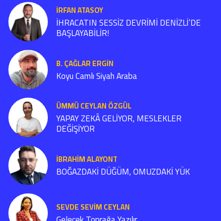
İRFAN ATASOY
İHRACATIN SESSİZ DEVRİMİ DENİZLİ’DE
BAŞLAYABİLİR!
B. ÇAĞLAR ERGIN
Koyu Camlı Siyah Araba
ÜMMÜ CEYLAN ÖZGÜL
YAPAY ZEKÂ GELİYOR, MESLEKLER
DEĞİŞİYOR
İBRAHIM ALAYONT
BOĞAZDAKİ DÜĞÜM, OMUZDAKİ YÜK
SEVDE SEVİM CEYLAN
Gelecek Toprağa Yazılır