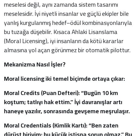
meselesi değil, aynı zamanda sistem tasarımı
meselesidir. İyi niyetli insanlar ve güçlü ekipler bile
yanlış kurgulanmış hedef–ödül kombinasyonlarıyla
bu tuzağa düşebilir. Kısaca Ahlaki Lisanslama
(Moral Licensing), iyi insanların da kötü kararlar
almasına yol açan görünmez bir otomatik pilottur.
Mekanizma Nasıl İşler?
Moral licensing iki temel biçimde ortaya çıkar:
Moral Credits (Puan Defteri): “Bugün 10 km
koştum; tatlıyı hak ettim.” İyi davranışlar artı
haneye yazılır, sonrasında gevşeme meşrulaşır.
Moral Credentials (Kimlik Kartı): “Ben zaten
dürüst biriyim; bu küçük istisna sorun olmaz.” Bu