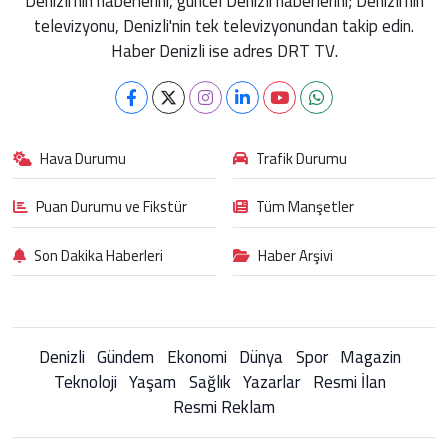
Denizli'nin haberlerini, güncel Denizli haberlerini; Denizli'nin
televizyonu, Denizli'nin tek televizyonundan takip edin.
Haber Denizli ise adres DRT TV.
Hava Durumu
Trafik Durumu
Puan Durumu ve Fikstür
Tüm Manşetler
Son Dakika Haberleri
Haber Arşivi
Denizli
Gündem
Ekonomi
Dünya
Spor
Magazin
Teknoloji
Yaşam
Sağlık
Yazarlar
Resmi İlan
Resmi Reklam