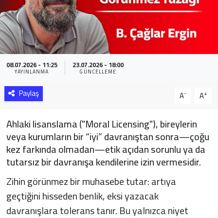
Sağlık
Yazarlar
08.07.2026 - 11:25
23.07.2026 - 18:00
Resmi İlan
YAYINLANMA
GÜNCELLEME
Resmi Reklam
Paylaş
-
+
A
A
Ahlaki lisanslama ("Moral Licensing"), bireylerin
veya kurumların bir “iyi” davranıştan sonra—çoğu
kez farkında olmadan—etik açıdan sorunlu ya da
tutarsız bir davranışa kendilerine izin vermesidir.
Zihin görünmez bir muhasebe tutar: artıya
geçtiğini hisseden benlik, eksi yazacak
davranışlara tolerans tanır. Bu yalnızca niyet