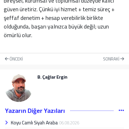
bireysel, kurumsal ve toplumsal düzeyde kalıcı
güven üretiriz. Çünkü iyi hizmet + temiz süreç +
şeffaf denetim + hesap verebilirlik birlikte
olduğunda, başarı yalnızca büyük değil; uzun
ömürlü olur.
ÖNCEKI
SONRAKI
B. Çağlar Ergin
Yazarın Diğer Yazıları
Koyu Camlı Siyah Araba
06.08.2026