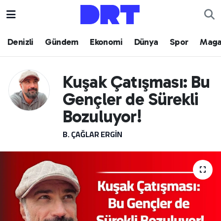
Denizli
Hava Durumu
Denizli
Gündem
Ekonomi
Dünya
Spor
Maga
Gündem
Trafik Durumu
Kuşak Çatışması: Bu
Ekonomi
Puan Durumu ve Fikstür
Gençler de Sürekli
Dünya
Tüm Manşetler
Bozuluyor!
B. ÇAĞLAR ERGIN
Spor
Son Dakika Haberleri
Magazin
Haber Arşivi
Teknoloji
Yaşam