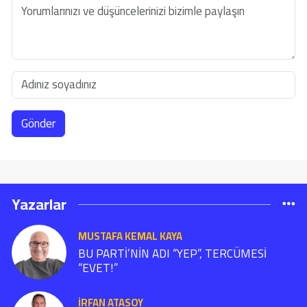
Gönder
Yazarlar
MUSTAFA KEMAL KAYA
BU PARTİ’NİN ADI “YEP”, TERCÜMESİ
“EVET!”
İRFAN ATASOY