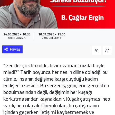
Sağlık
Yazarlar
24.06.2026 - 10:35
10.07.2026 - 11:00
Resmi İlan
YAYINLANMA
GÜNCELLEME
Resmi Reklam
Paylaş
-
+
A
A
“Gençler çok bozuldu, bizim zamanımızda böyle
miydi?” Tarih boyunca her neslin diline doladığı bu
cümle, insanın değişime karşı duyduğu kadim
endişenin sesidir. Bu serzeniş, gençlerin gerçekten
bozulmasından değil, değişimin her kuşağı
korkutmasından kaynaklanır. Kuşak çatışması hep
vardı, hep olacak. Önemli olan, bu çatışmanın
içinden geçerken iletişimi kaybetmemek ve