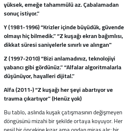
yüksek, emeğe tahammülü az. Çabalamadan
sonuç istiyor.”
Y (1981-1996) “Krizler içinde büyüdük, güvende
olmayı hiç bilmedik.” “Z kuşağı ekran bağımlısı,
dikkat süresi saniyelerle sınırlı ve alıngan"
Z (1997-2010) “Bizi anlamadınız, teknolojiyi
yabancı gibi gördünüz.” “Alfalar algoritmalarla
düşünüyor, hayalleri dijital.”
Alfa (2011-) “Z kuşağı her şeyi abartıyor ve
travma çıkartıyor” (Henüz yok)
Bu tablo, aslında kuşak çatışmasının değişmeyen
döngüsünü mizahi bir şekilde ortaya koyuyor. Her
nesil bir öncekine kızar ama ondan miras alır; bir