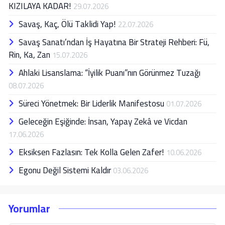
KIZILAYA KADAR!
29.07.2026
Savaş, Kaç, Ölü Taklidi Yap!
22.07.2026
Savaş Sanatı’ndan İş Hayatına Bir Strateji Rehberi: Fü,
Rin, Ka, Zan
15.07.2026
Ahlaki Lisanslama: “İyilik Puanı”nın Görünmez Tuzağı
08.07.2026
Süreci Yönetmek: Bir Liderlik Manifestosu
01.07.2026
Geleceğin Eşiğinde: İnsan, Yapay Zekâ ve Vicdan
17.06.2026
Eksiksen Fazlasın: Tek Kolla Gelen Zafer!
10.06.2026
Egonu Değil Sistemi Kaldır
03.06.2026
Yorumlar