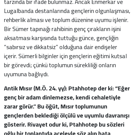
tarzında bir ifade bulunmaz. Ancak Enmerkar ve
Lugalbanda destanlarında gençlerin olgunlaşması,
rehberlik alması ve toplum düzenine uyumu işlenir.
Bir Sümer tapınağı rahibinin genç çırakların işini
aksatması karşısında tuttuğu günce, gençliğin
“sabırsız ve dikkatsiz” olduğuna dair endişeler
içerir. Sümerli bilginler için gençlerin eğitimi kutsal
bir görevdi; çünkü toplumun sürekliliği onların
uyumuna bağlıydı.
Antik Mısır (M.Ö. 24. yy): Ptahhotep der ki: “Eğer
genç bir adam dinlemezse, kendi cehaletiyle
zarar görür.” Bu öğüt, Mısır toplumunun
gençlerden beklediği ölçülü ve uyumlu davranışı
gösterir. Rivayet odur ki, Ptahhotep bu sözleri
oğlu bir toplantıda aceleyle söz alıp hata