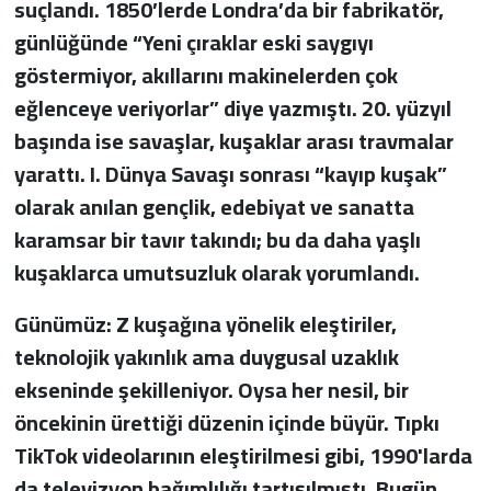
suçlandı. 1850’lerde Londra’da bir fabrikatör,
günlüğünde “Yeni çıraklar eski saygıyı
göstermiyor, akıllarını makinelerden çok
eğlenceye veriyorlar” diye yazmıştı. 20. yüzyıl
başında ise savaşlar, kuşaklar arası travmalar
yarattı. I. Dünya Savaşı sonrası “kayıp kuşak”
olarak anılan gençlik, edebiyat ve sanatta
karamsar bir tavır takındı; bu da daha yaşlı
kuşaklarca umutsuzluk olarak yorumlandı.
Günümüz: Z kuşağına yönelik eleştiriler,
teknolojik yakınlık ama duygusal uzaklık
ekseninde şekilleniyor. Oysa her nesil, bir
öncekinin ürettiği düzenin içinde büyür. Tıpkı
TikTok videolarının eleştirilmesi gibi, 1990'larda
da televizyon bağımlılığı tartışılmıştı. Bugün