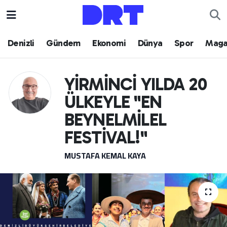
Denizli
Hava Durumu
Denizli
Gündem
Ekonomi
Dünya
Spor
Maga
Gündem
Trafik Durumu
YİRMİNCİ YILDA 20
Ekonomi
Puan Durumu ve Fikstür
ÜLKEYLE "EN
Dünya
Tüm Manşetler
BEYNELMİLEL
FESTİVAL!"
Spor
Son Dakika Haberleri
MUSTAFA KEMAL KAYA
Magazin
Haber Arşivi
Teknoloji
Yaşam