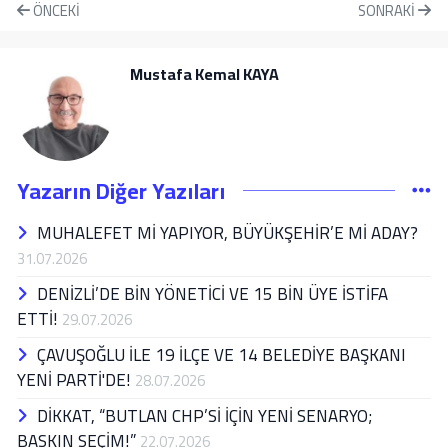
ÖNCEKI
SONRAKI
Mustafa Kemal KAYA
Yazarın Diğer Yazıları
MUHALEFET Mİ YAPIYOR, BÜYÜKŞEHİR’E Mİ ADAY?
31.07.2026
DENİZLİ’DE BİN YÖNETİCİ VE 15 BİN ÜYE İSTİFA
ETTİ!
29.07.2026
ÇAVUŞOĞLU İLE 19 İLÇE VE 14 BELEDİYE BAŞKANI
YENİ PARTİ'DE!
28.07.2026
DİKKAT, “BUTLAN CHP’Sİ İÇİN YENİ SENARYO;
BASKIN SEÇİM!”
22.07.2026