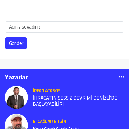
Gönder
Yazarlar
İRFAN ATASOY
İHRACATIN SESSİZ DEVRİMİ DENİZLİ’DE
BAŞLAYABİLİR!
B. ÇAĞLAR ERGIN
Koyu Camlı Siyah Araba