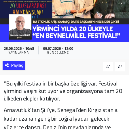
Sağlık
Yazarlar
Resmi İlan
23.06.2026 - 10:43
09.07.2026 - 12:00
YAYINLANMA
GÜNCELLEME
Resmi Reklam
Paylaş
-
+
A
A
“Bu yılki festivalin bir başka özelliği var. Festival
yirminci yaşını kutluyor ve organizasyona tam 20
ülkeden ekipler katılıyor.
Arnavutluk'tan Şili'ye, Senegal'den Kırgızistan'a
kadar uzanan geniş bir coğrafyadan gelecek
yüzlerce dansçı, Denizli'nin meydanlarında ve