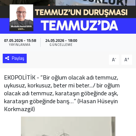
Sağlık
Yazarlar
07.05.2026 - 15:58
24.05.2026 - 18:00
Resmi İlan
YAYINLANMA
GÜNCELLEME
Resmi Reklam
Paylaş
-
+
A
A
EKOPOLİTİK - “Bir oğlum olacak adı temmuz,
uykusuz, korkusuz, beter mi beter.../ bir oğlum
olacak adı temmuz, karataşın göbeğinde aşk,
karataşın göbeğinde barış…” (Hasan Hüseyin
Korkmazgil)