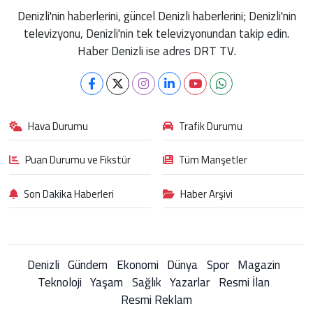
Denizli'nin haberlerini, güncel Denizli haberlerini; Denizli'nin
televizyonu, Denizli'nin tek televizyonundan takip edin.
Haber Denizli ise adres DRT TV.
Hava Durumu
Trafik Durumu
Puan Durumu ve Fikstür
Tüm Manşetler
Son Dakika Haberleri
Haber Arşivi
Denizli
Gündem
Ekonomi
Dünya
Spor
Magazin
Teknoloji
Yaşam
Sağlık
Yazarlar
Resmi İlan
Resmi Reklam