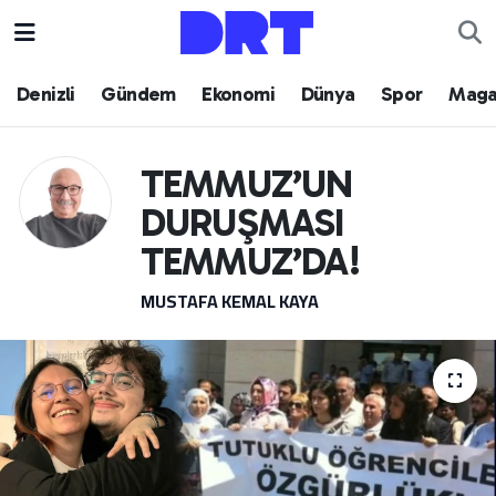
Denizli
Hava Durumu
Denizli
Gündem
Ekonomi
Dünya
Spor
Maga
Gündem
Trafik Durumu
TEMMUZ’UN
Ekonomi
Puan Durumu ve Fikstür
DURUŞMASI
Dünya
Tüm Manşetler
TEMMUZ’DA!
MUSTAFA KEMAL KAYA
Spor
Son Dakika Haberleri
Magazin
Haber Arşivi
Teknoloji
Yaşam