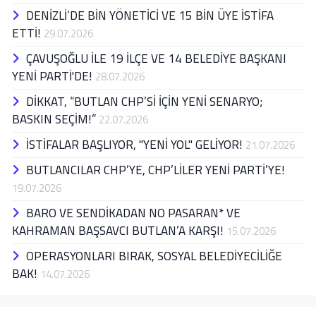
DENİZLİ’DE BİN YÖNETİCİ VE 15 BİN ÜYE İSTİFA
ETTİ!
29.07.2026
ÇAVUŞOĞLU İLE 19 İLÇE VE 14 BELEDİYE BAŞKANI
YENİ PARTİ'DE!
28.07.2026
DİKKAT, “BUTLAN CHP’Sİ İÇİN YENİ SENARYO;
BASKIN SEÇİM!”
22.07.2026
İSTİFALAR BAŞLIYOR, "YENİ YOL" GELİYOR!
21.07.2026
BUTLANCILAR CHP’YE, CHP’LİLER YENİ PARTİ’YE!
19.07.2026
BARO VE SENDİKADAN NO PASARAN* VE
KAHRAMAN BAŞSAVCI BUTLAN’A KARŞI!
15.07.2026
OPERASYONLARI BIRAK, SOSYAL BELEDİYECİLİĞE
BAK!
14.07.2026