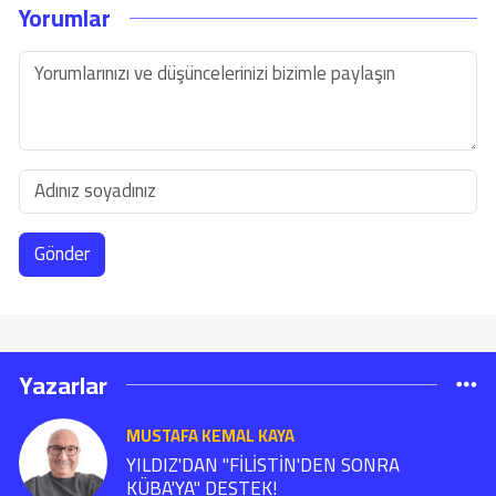
Yorumlar
Gönder
Yazarlar
MUSTAFA KEMAL KAYA
YILDIZ'DAN "FİLİSTİN'DEN SONRA
KÜBA'YA" DESTEK!