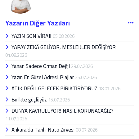
Yazarın Diğer Yazıları
YAZIN SON VİRAJI
05.08.2026
YAPAY ZEKÂ GELİYOR, MESLEKLER DEĞİŞİYOR
01.08.2026
Yanan Sadece Orman Değil
29.07.2026
Yazın En Güzel Adresi: Plajlar
25.07.2026
ATIK DEĞİL GELECEK BİRİKTİRİYORUZ
18.07.2026
Birlikte güçlüyüz
15.07.2026
DÜNYA KAVRULUYOR! NASIL KORUNACAĞIZ?
11.07.2026
Ankara'da Tarihi Nato Zirvesi
08.07.2026