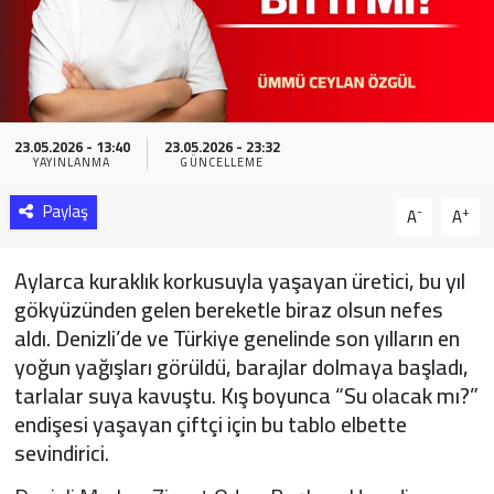
Sağlık
Yazarlar
23.05.2026 - 13:40
23.05.2026 - 23:32
Resmi İlan
YAYINLANMA
GÜNCELLEME
Resmi Reklam
Paylaş
-
+
A
A
Aylarca kuraklık korkusuyla yaşayan üretici, bu yıl
gökyüzünden gelen bereketle biraz olsun nefes
aldı. Denizli’de ve Türkiye genelinde son yılların en
yoğun yağışları görüldü, barajlar dolmaya başladı,
tarlalar suya kavuştu. Kış boyunca “Su olacak mı?”
endişesi yaşayan çiftçi için bu tablo elbette
sevindirici.