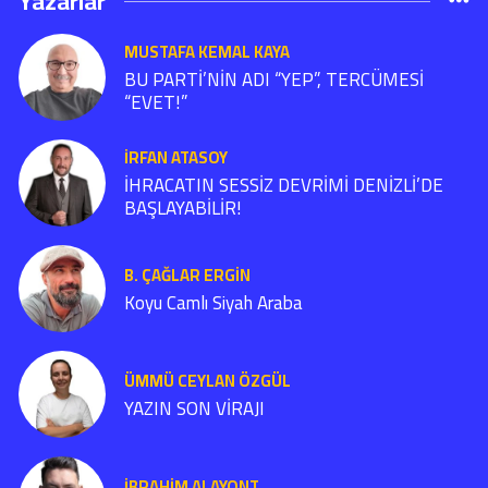
Yazarlar
MUSTAFA KEMAL KAYA
BU PARTİ’NİN ADI “YEP”, TERCÜMESİ
“EVET!”
İRFAN ATASOY
İHRACATIN SESSİZ DEVRİMİ DENİZLİ’DE
BAŞLAYABİLİR!
B. ÇAĞLAR ERGIN
Koyu Camlı Siyah Araba
ÜMMÜ CEYLAN ÖZGÜL
YAZIN SON VİRAJI
İBRAHIM ALAYONT