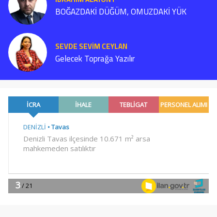
BOĞAZDAKİ DÜĞÜM, OMUZDAKİ YÜK
SEVDE SEVİM CEYLAN
Gelecek Toprağa Yazılır