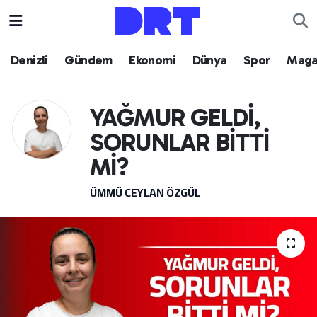
Denizli
Hava Durumu
Denizli
Gündem
Ekonomi
Dünya
Spor
Maga
Gündem
Trafik Durumu
YAĞMUR GELDİ,
Ekonomi
Puan Durumu ve Fikstür
SORUNLAR BİTTİ
Dünya
Tüm Manşetler
Mİ?
ÜMMÜ CEYLAN ÖZGÜL
Spor
Son Dakika Haberleri
Magazin
Haber Arşivi
Teknoloji
Yaşam