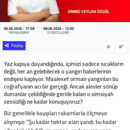
Sağlık
Yazarlar
06.06.2026 - 17:58
08.06.2026 - 12:00
YAYINLANMA
GÜNCELLEME
Resmi İlan
Paylaş
-
+
A
A
Resmi Reklam
Yaz kapıya dayandığında, içimizi sadece sıcakların
değil, her an gelebilecek o yangın haberlerinin
endişesi kaplıyor. Maalesef orman yangınları bu
coğrafyanın acı bir gerçeği. Ancak alevler sönüp
dumanlar çekildiğinde geride kalan o simsiyah
sessizliği ne kadar konuşuyoruz?
Biz genellikle kayıpları rakamlarla ölçmeye
alışmışız: "Şu kadar hektar alan yandı, bu kadar