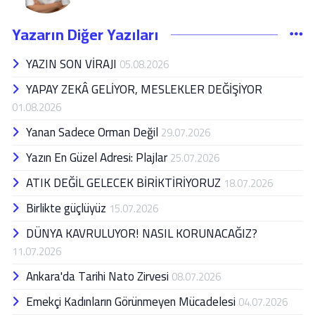
Yazarın Diğer Yazıları
YAZIN SON VİRAJI
05.08.2026
YAPAY ZEKÂ GELİYOR, MESLEKLER DEĞİŞİYOR
01.08.2026
Yanan Sadece Orman Değil
29.07.2026
Yazın En Güzel Adresi: Plajlar
25.07.2026
ATIK DEĞİL GELECEK BİRİKTİRİYORUZ
18.07.2026
Birlikte güçlüyüz
15.07.2026
DÜNYA KAVRULUYOR! NASIL KORUNACAĞIZ?
11.07.2026
Ankara'da Tarihi Nato Zirvesi
08.07.2026
Emekçi Kadınların Görünmeyen Mücadelesi
04.07.2026