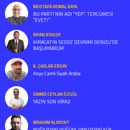
MUSTAFA KEMAL KAYA
BU PARTİ’NİN ADI “YEP”, TERCÜMESİ
“EVET!”
İRFAN ATASOY
İHRACATIN SESSİZ DEVRİMİ DENİZLİ’DE
BAŞLAYABİLİR!
B. ÇAĞLAR ERGIN
Koyu Camlı Siyah Araba
ÜMMÜ CEYLAN ÖZGÜL
YAZIN SON VİRAJI
İBRAHIM ALAYONT
BOĞAZDAKİ DÜĞÜM, OMUZDAKİ YÜK